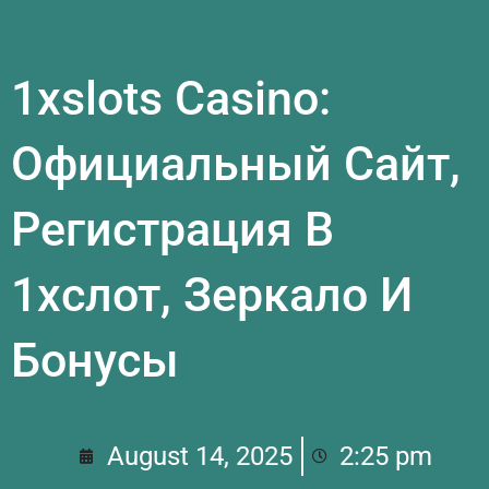
1xslots Casino:
Официальный Сайт,
Регистрация В
1хслот, Зеркало И
Бонусы
August 14, 2025
2:25 pm