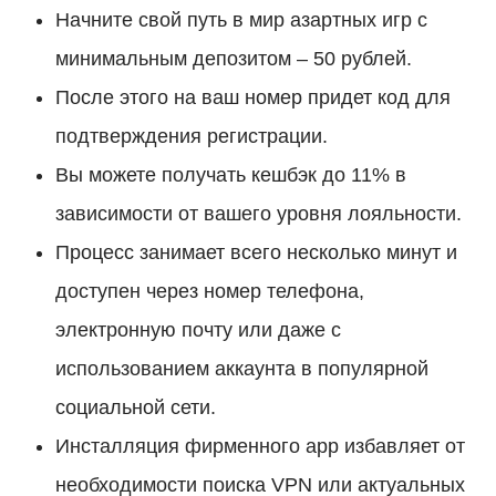
Начните свой путь в мир азартных игр с
минимальным депозитом – 50 рублей.
После этого на ваш номер придет код для
подтверждения регистрации.
Вы можете получать кешбэк до 11% в
зависимости от вашего уровня лояльности.
Процесс занимает всего несколько минут и
доступен через номер телефона,
электронную почту или даже с
использованием аккаунта в популярной
социальной сети.
Инсталляция фирменного app избавляет от
необходимости поиска VPN или актуальных