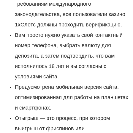
требованиям международного
законодательства, все пользователи казино
1хСлотс должны проходить верификацию.
Вам просто нужно указать свой контактный
номер телефона, выбрать валюту для
депозита, а затем подтвердить, что вам
исполнилось 18 лет и вы согласны с
условиями сайта.
Предусмотрена мобильная версия сайта,
оптимизированная для работы на планшетах
и смартфонах.
Отыгрыш — это процесс, при котором
выигрыш от фриспинов или