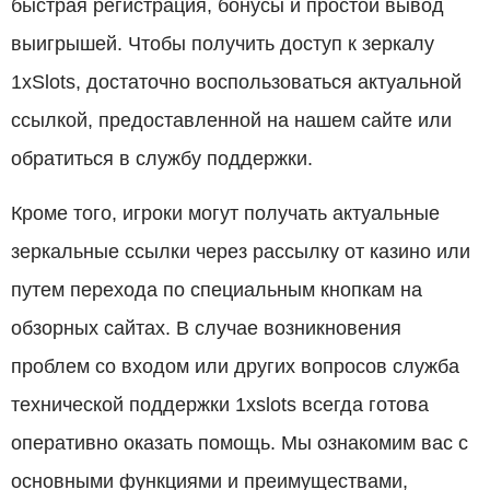
быстрая регистрация, бонусы и простой вывод
выигрышей. Чтобы получить доступ к зеркалу
1xSlots, достаточно воспользоваться актуальной
ссылкой, предоставленной на нашем сайте или
обратиться в службу поддержки.
Кроме того, игроки могут получать актуальные
зеркальные ссылки через рассылку от казино или
путем перехода по специальным кнопкам на
обзорных сайтах. В случае возникновения
проблем со входом или других вопросов служба
технической поддержки 1xslots всегда готова
оперативно оказать помощь. Мы ознакомим вас с
основными функциями и преимуществами,