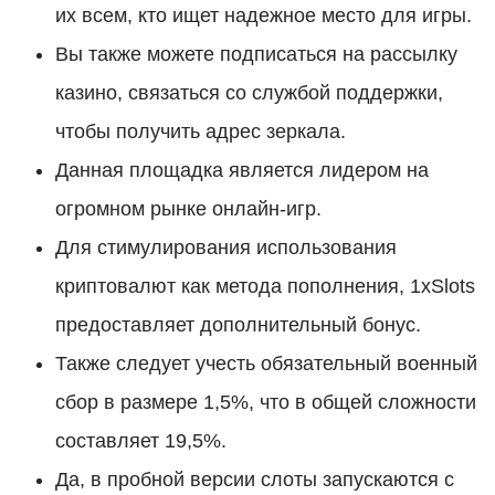
их всем, кто ищет надежное место для игры.
Вы также можете подписаться на рассылку
казино, связаться со службой поддержки,
чтобы получить адрес зеркала.
Данная площадка является лидером на
огромном рынке онлайн-игр.
Для стимулирования использования
криптовалют как метода пополнения, 1xSlots
предоставляет дополнительный бонус.
Также следует учесть обязательный военный
сбор в размере 1,5%, что в общей сложности
составляет 19,5%.
Да, в пробной версии слоты запускаются с