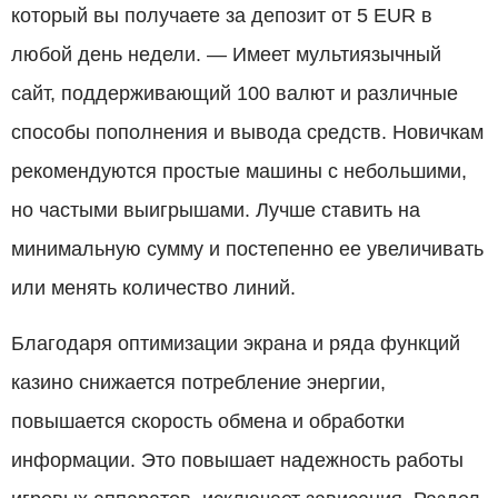
который вы получаете за депозит от 5 EUR в
любой день недели. — Имеет мультиязычный
сайт, поддерживающий 100 валют и различные
способы пополнения и вывода средств. Новичкам
рекомендуются простые машины с небольшими,
но частыми выигрышами. Лучше ставить на
минимальную сумму и постепенно ее увеличивать
или менять количество линий.
Благодаря оптимизации экрана и ряда функций
казино снижается потребление энергии,
повышается скорость обмена и обработки
информации. Это повышает надежность работы