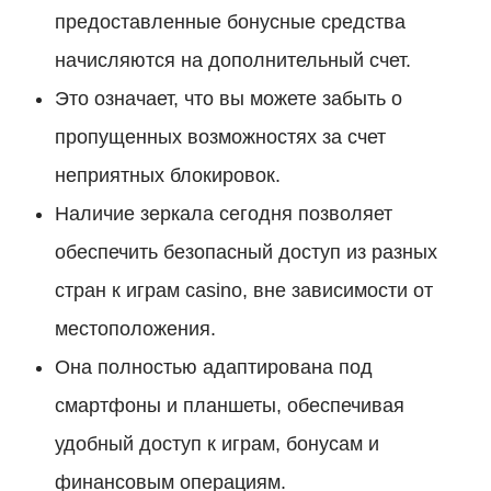
предоставленные бонусные средства
начисляются на дополнительный счет.
Это означает, что вы можете забыть о
пропущенных возможностях за счет
неприятных блокировок.
Наличие зеркала сегодня позволяет
обеспечить безопасный доступ из разных
стран к играм casino, вне зависимости от
местоположения.
Она полностью адаптирована под
смартфоны и планшеты, обеспечивая
удобный доступ к играм, бонусам и
финансовым операциям.