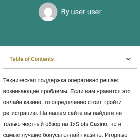
By
user user
Table of Contents
Техническая поддержка оперативно решает
возникающие проблемы. Если вам нравится это
онлайн казино, то определенно стоит пройти
регистрацию. На нашем сайте вы найдете не
только честный обзор на 1xSlots Casino, но и
самые лучшие бонусы онлайн казино. Игорные