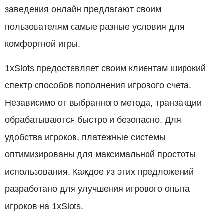
заведения онлайн предлагают своим
пользователям самые разные условия для
комфортной игры.
1xSlots предоставляет своим клиентам широкий
спектр способов пополнения игрового счета.
Независимо от выбранного метода, транзакции
обрабатываются быстро и безопасно. Для
удобства игроков, платежные системы
оптимизированы для максимальной простоты
использования. Каждое из этих предложений
разработано для улучшения игрового опыта
игроков на 1xSlots.