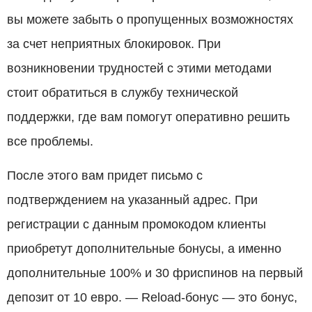
вы можете забыть о пропущенных возможностях
за счет неприятных блокировок. При
возникновении трудностей с этими методами
стоит обратиться в службу технической
поддержки, где вам помогут оперативно решить
все проблемы.
После этого вам придет письмо с
подтверждением на указанный адрес. При
регистрации с данным промокодом клиенты
приобретут дополнительные бонусы, а именно
дополнительные 100% и 30 фриспинов на первый
депозит от 10 евро. — Reload-бонус — это бонус,