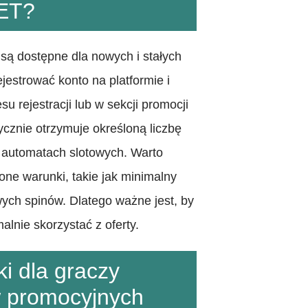
BET?
ą dostępne dla nowych i stałych
ejestrować konto na platformie i
 rejestracji lub w sekcji promocji
cznie otrzymuje określoną liczbę
automatach slotowych. Warto
lone warunki, takie jak minimalny
ych spinów. Dlatego ważne jest, by
lnie skorzystać z oferty.
i dla graczy
w promocyjnych