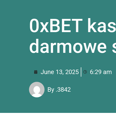
0xBET kas
darmowe s
June 13, 2025
6:29 am
By
.3842