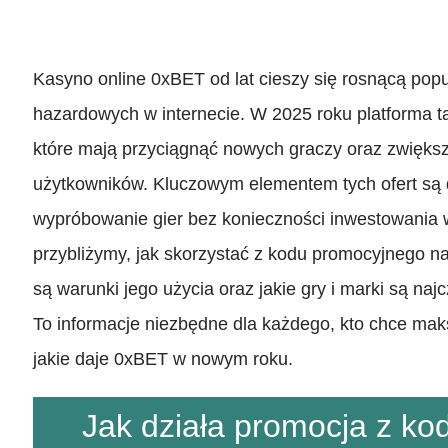
Kasyno online 0xBET od lat cieszy się rosnącą popu
hazardowych w internecie. W 2025 roku platforma 
które mają przyciągnąć nowych graczy oraz zwięks
użytkowników. Kluczowym elementem tych ofert są 
wypróbowanie gier bez konieczności inwestowania 
przybliżymy, jak skorzystać z kodu promocyjnego n
są warunki jego użycia oraz jakie gry i marki są na
To informacje niezbędne dla każdego, kto chce mak
jakie daje 0xBET w nowym roku.
Jak działa promocja z k