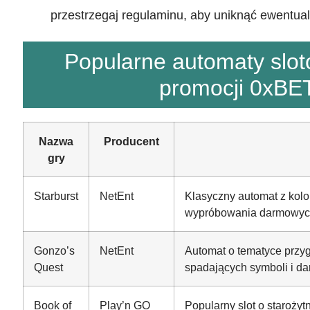
przestrzegaj regulaminu, aby uniknąć ewentua
Popularne automaty slo
promocji 0xBE
Nazwa
Producent
gry
Starburst
NetEnt
Klasyczny automat z kolo
wypróbowania darmowych
Gonzo’s
NetEnt
Automat o tematyce przyg
Quest
spadających symboli i d
Book of
Play’n GO
Popularny slot o staroży