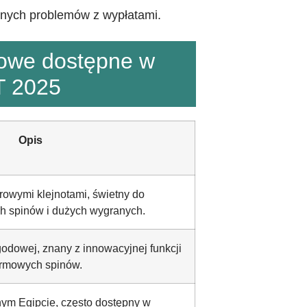
lnych problemów z wypłatami.
towe dostępne w
T 2025
Opis
rowymi klejnotami, świetny do
 spinów i dużych wygranych.
odowej, znany z innowacyjnej funkcji
armowych spinów.
tnym Egipcie, często dostępny w