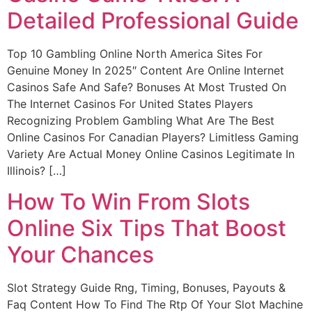
Detailed Professional Guide
Top 10 Gambling Online North America Sites For
Genuine Money In 2025″ Content Are Online Internet
Casinos Safe And Safe? Bonuses At Most Trusted On
The Internet Casinos For United States Players
Recognizing Problem Gambling What Are The Best
Online Casinos For Canadian Players? Limitless Gaming
Variety Are Actual Money Online Casinos Legitimate In
Illinois? […]
How To Win From Slots
Online Six Tips That Boost
Your Chances
Slot Strategy Guide Rng, Timing, Bonuses, Payouts &
Faq Content How To Find The Rtp Of Your Slot Machine