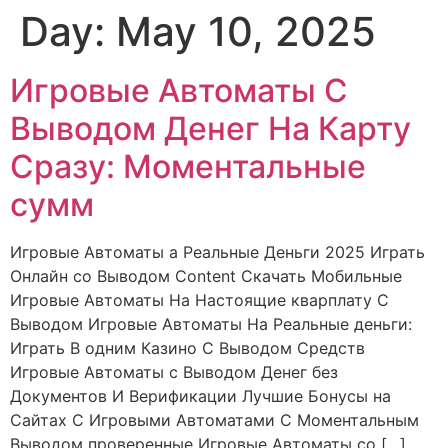
Day:
May 10, 2025
Игровые Автоматы С
Выводом Денег На Карту
Сразу: Моментальные
сумм
Игровые Автоматы а Реальные Деньги 2025 Играть
Онлайн со Выводом Content Скачать Мобильные
Игровые Автоматы На Настоящие кварплату С
Выводом Игровые Автоматы На Реальные деньги:
Играть В одним Казино С Выводом Средств
Игровые Автоматы с Выводом Денег без
Документов И Верификации Лучшие Бонусы на
Сайтах С Игровыми Автоматами С Моментальным
Выводом проверенные Игровые Автоматы со […]