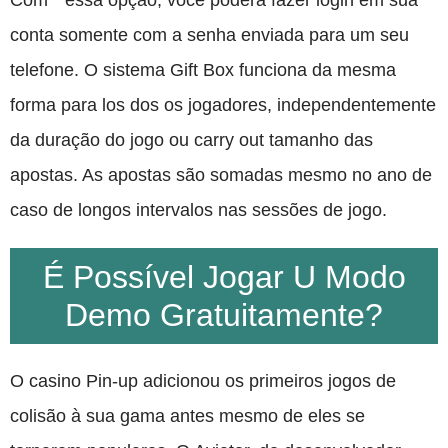
conta somente com a senha enviada para um seu
telefone. O sistema Gift Box funciona da mesma
forma para los dos os jogadores, independentemente
da duração do jogo ou carry out tamanho das
apostas. As apostas são somadas mesmo no ano de
caso de longos intervalos nas sessões de jogo.
É Possível Jogar U Modo
Demo Gratuitamente?
O casino Pin-up adicionou os primeiros jogos de
colisão à sua gama antes mesmo de eles se