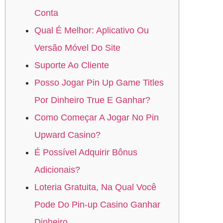
Conta
Qual É Melhor: Aplicativo Ou
Versão Móvel Do Site
Suporte Ao Cliente
Posso Jogar Pin Up Game Titles
Por Dinheiro True E Ganhar?
Como Começar A Jogar No Pin
Upward Casino?
É Possível Adquirir Bônus
Adicionais?
Loteria Gratuita, Na Qual Você
Pode Do Pin-up Casino Ganhar
Dinheiro