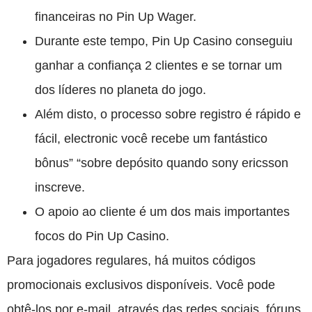
financeiras no Pin Up Wager.
Durante este tempo, Pin Up Casino conseguiu
ganhar a confiança 2 clientes e se tornar um
dos líderes no planeta do jogo.
Além disto, o processo sobre registro é rápido e
fácil, electronic você recebe um fantástico
bônus” “sobre depósito quando sony ericsson
inscreve.
O apoio ao cliente é um dos mais importantes
focos do Pin Up Casino.
Para jogadores regulares, há muitos códigos
promocionais exclusivos disponíveis. Você pode
obtê-los por e-mail, através das redes sociais, fóruns