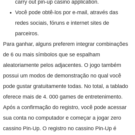
carry out pin-up casino application.
Você pode obtê-los por e-mail, através das
redes sociais, fóruns e internet sites de
parceiros.
Para ganhar, alguns preferem integrar combinações
de 6 ou mais símbolos que se espalham
aleatoriamente pelos adjacentes. O jogo também
possui um modos de demonstração no qual você
pode gustar gratuitamente todas. No total, a tablado
oferece mais de 4. 000 games de entretenimento.
Após a confirmação do registro, você pode acessar
sua conta no computador e começar a jogar zero
cassino Pin-Up. O registro no cassino Pin-Up é