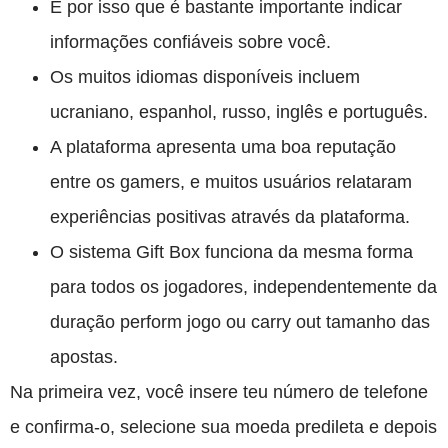
É por isso que é bastante importante indicar
informações confiáveis ​​sobre você.
Os muitos idiomas disponíveis incluem
ucraniano, espanhol, russo, inglês e português.
A plataforma apresenta uma boa reputação
entre os gamers, e muitos usuários relataram
experiências positivas através da plataforma.
O sistema Gift Box funciona da mesma forma
para todos os jogadores, independentemente da
duração perform jogo ou carry out tamanho das
apostas.
Na primeira vez, você insere teu número de telefone
e confirma-o, selecione sua moeda predileta e depois