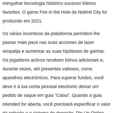
mergulhar tecnologia histórico sucesso líderes
favoritos. O game Fire in the Hole da Nolimit City foi
produzido em 2021.
Os vários incentivos da plataforma permitem-lhe
passar mais pace nas suas acciones de lazer
simpatija e aumentar as suas hipóteses de ganhar.
Os jogadores activos recebem bónus adicionais e,
durante vezes, até presentes valiosos, como
aparelhos electrónicos. Para superar fundos, você
deve ir à tua conta pessoal electronic deixar um
pedido de saque em guia “Caixa”. Quando a guia
intended for aberta, você precisará especificar o valor
da retirada e o sistema de deposito. Pin Up Online