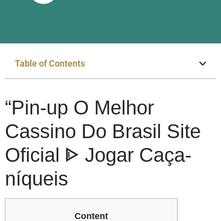
Table of Contents
“Pin-up O Melhor
Cassino Do Brasil Site
Oficial ᐈ Jogar Caça-
níqueis
Content