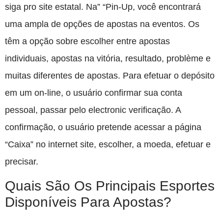
siga pro site estatal. Na” “Pin-Up, você encontrará
uma ampla de opções de apostas na eventos. Os
têm a opção sobre escolher entre apostas
individuais, apostas na vitória, resultado, problème e
muitas diferentes de apostas. Para efetuar o depósito
em um on-line, o usuário confirmar sua conta
pessoal, passar pelo electronic verificação. A
confirmação, o usuário pretende acessar a página
“Caixa” no internet site, escolher, a moeda, efetuar e
precisar.
Quais São Os Principais Esportes
Disponíveis Para Apostas?