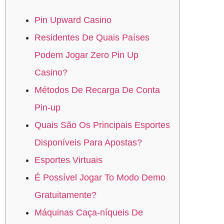
Pin Upward Casino
Residentes De Quais Países
Podem Jogar Zero Pin Up
Casino?
Métodos De Recarga De Conta
Pin-up
Quais São Os Principais Esportes
Disponíveis Para Apostas?
Esportes Virtuais
É Possível Jogar To Modo Demo
Gratuitamente?
Máquinas Caça-níqueis De