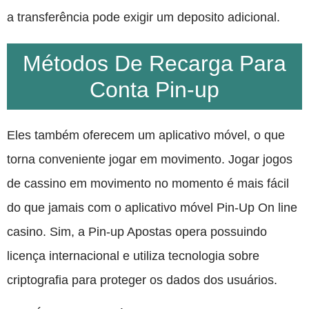
a transferência pode exigir um deposito adicional.
Métodos De Recarga Para
Conta Pin-up
Eles também oferecem um aplicativo móvel, o que
torna conveniente jogar em movimento. Jogar jogos
de cassino em movimento no momento é mais fácil
do que jamais com o aplicativo móvel Pin-Up On line
casino. Sim, a Pin-up Apostas opera possuindo
licença internacional e utiliza tecnologia sobre
criptografia para proteger os dados dos usuários.