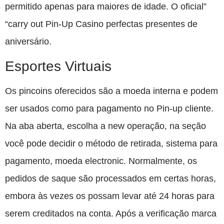
permitido apenas para maiores de idade. O oficial”
“carry out Pin-Up Casino perfectas presentes de
aniversário.
Esportes Virtuais
Os pincoins oferecidos são a moeda interna e podem
ser usados como para pagamento no Pin-up cliente.
Na aba aberta, escolha a new operação, na seção
você pode decidir o método de retirada, sistema para
pagamento, moeda electronic. Normalmente, os
pedidos de saque são processados em certas horas,
embora às vezes os possam levar até 24 horas para
serem creditados na conta. Após a verificação marca