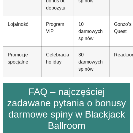
bonus od
spinów
depozytu
Lojalność
Program
10
Gonzo’s
VIP
darmowych
Quest
spinów
Promocje
Celebracja
30
Reactoo
specjalne
holiday
darmowych
spinów
FAQ – najczęściej
zadawane pytania o bonusy
darmowe spiny w Blackjack
Ballroom