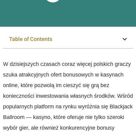
Table of Contents
W dzisiejszych czasach coraz więcej polskich graczy
szuka atrakcyjnych ofert bonusowych w kasynach
online, które pozwolą im cieszyć się grą bez
konieczności inwestowania własnych środków. Wśród
popularnych platform na rynku wyróżnia się Blackjack
Ballroom — kasyno, które oferuje nie tylko szeroki
wybór gier, ale również konkurencyjne bonusy