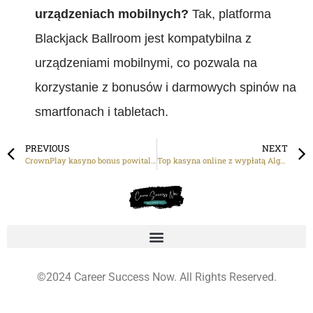
urządzeniach mobilnych?
Tak, platforma
Blackjack Ballroom jest kompatybilna z
urządzeniami mobilnymi, co pozwala na
korzystanie z bonusów i darmowych spinów na
smartfonach i tabletach.
PREVIOUS
NEXT
CrownPlay kasyno bonus powitalny za rejestrację
Top kasyna online z wypłatą Algorand (ALGO) 2025
©2024 Career Success Now. All Rights Reserved.