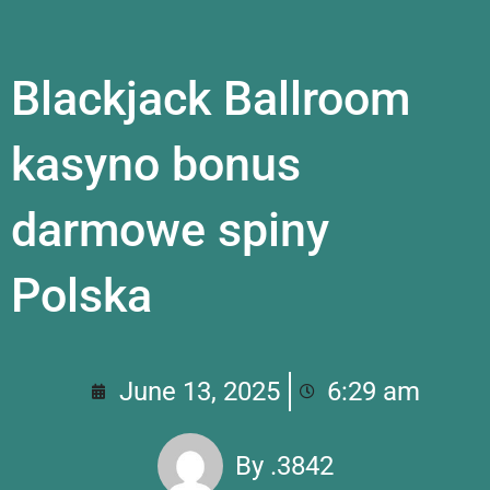
Blackjack Ballroom
kasyno bonus
darmowe spiny
Polska
June 13, 2025
6:29 am
By
.3842