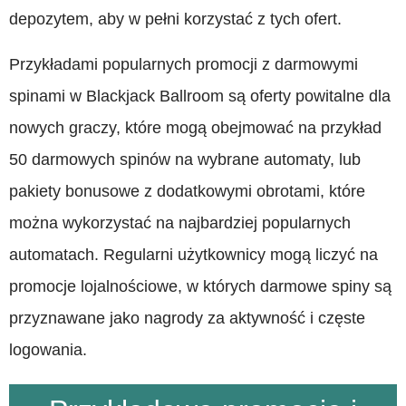
depozytem, aby w pełni korzystać z tych ofert.
Przykładami popularnych promocji z darmowymi
spinami w Blackjack Ballroom są oferty powitalne dla
nowych graczy, które mogą obejmować na przykład
50 darmowych spinów na wybrane automaty, lub
pakiety bonusowe z dodatkowymi obrotami, które
można wykorzystać na najbardziej popularnych
automatach. Regularni użytkownicy mogą liczyć na
promocje lojalnościowe, w których darmowe spiny są
przyznawane jako nagrody za aktywność i częste
logowania.