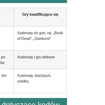
Gry kwalifikujące się
Automaty do gier, np. „Book
of Dead”, „Starburst”
a po
Automaty i gry stołowe
ków
7 dni
Automaty, blackjack,
ruletka
) dotyczące kodów