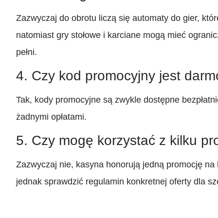
Zazwyczaj do obrotu liczą się automaty do gier, któ
natomiast gry stołowe i karciane mogą mieć ogranicz
pełni.
4. Czy kod promocyjny jest dar
Tak, kody promocyjne są zwykle dostępne bezpłatnie
żadnymi opłatami.
5. Czy mogę korzystać z kilku p
Zazwyczaj nie, kasyna honorują jedną promocję na 
jednak sprawdzić regulamin konkretnej oferty dla s