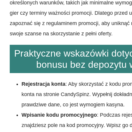
określonych warunków, takich jak minimalne wymogi
gier czy terminy ważności promocji. Dlatego przed 
zapoznać się z regulaminem promocji, aby uniknąć
swoje szanse na skorzystanie z pełni oferty.
Praktyczne wskazówki dotyc
bonusu bez depozytu
Rejestracja konta
: Aby skorzystać z kodu pro
konta na stronie CandySpinz. Wypełnij dokładni
prawdziwe dane, co jest wymogiem kasyna.
Wpisanie kodu promocyjnego
: Podczas rejes
znajdziesz pole na kod promocyjny. Wpisz go 