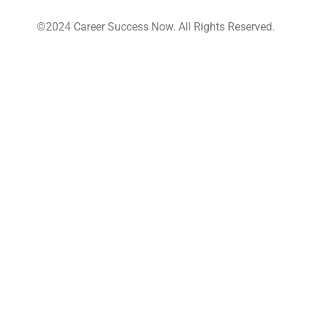
©2024 Career Success Now. All Rights Reserved.