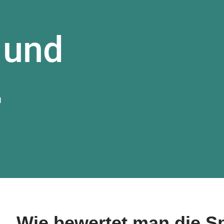
 und
m
Wie bewertet man die 