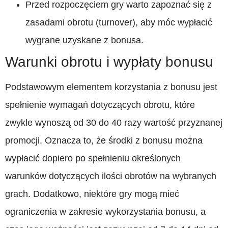
Przed rozpoczęciem gry warto zapoznać się z
zasadami obrotu (turnover), aby móc wypłacić
wygrane uzyskane z bonusa.
Warunki obrotu i wypłaty bonusu
Podstawowym elementem korzystania z bonusu jest
spełnienie wymagań dotyczących obrotu, które
zwykle wynoszą od 30 do 40 razy wartość przyznanej
promocji. Oznacza to, że środki z bonusu można
wypłacić dopiero po spełnieniu określonych
warunków dotyczących ilości obrotów na wybranych
grach. Dodatkowo, niektóre gry mogą mieć
ograniczenia w zakresie wykorzystania bonusu, a