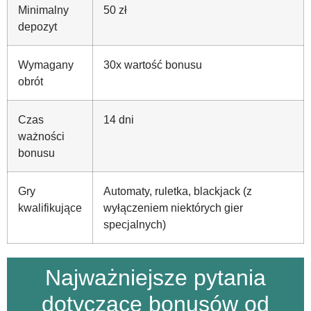
Minimalny
50 zł
depozyt
Wymagany
30x wartość bonusu
obrót
Czas
14 dni
ważności
bonusu
Gry
Automaty, ruletka, blackjack (z
kwalifikujące
wyłączeniem niektórych gier
specjalnych)
Najważniejsze pytania
dotyczące bonusów od