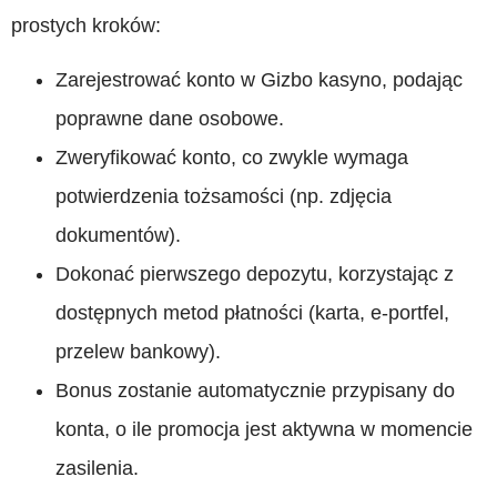
prostych kroków:
Zarejestrować konto w Gizbo kasyno, podając
poprawne dane osobowe.
Zweryfikować konto, co zwykle wymaga
potwierdzenia tożsamości (np. zdjęcia
dokumentów).
Dokonać pierwszego depozytu, korzystając z
dostępnych metod płatności (karta, e-portfel,
przelew bankowy).
Bonus zostanie automatycznie przypisany do
konta, o ile promocja jest aktywna w momencie
zasilenia.