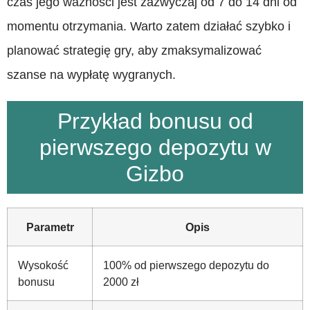
czas jego ważności jest zazwyczaj od 7 do 14 dni od
momentu otrzymania. Warto zatem działać szybko i
planować strategię gry, aby zmaksymalizować
szanse na wypłatę wygranych.
Przykład bonusu od
pierwszego depozytu w
Gizbo
Parametr
Opis
Wysokość
100% od pierwszego depozytu do
bonusu
2000 zł