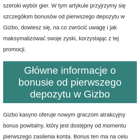
szeroki wybór gier. W tym artykule przyjrzymy się
szczegółom bonusów od pierwszego depozytu w
Gizbo, dowiesz się, na co zwrócić uwagę i jak
maksymalizować swoje zyski, korzystając z tej
promocji.
Główne informacje o
bonusie od pierwszego
depozytu w Gizbo
Gizbo kasyno oferuje nowym graczom atrakcyjny
bonus powitalny, który jest dostępny od momentu
pierwszego zasilenia konta. Bonus ten ma na celu