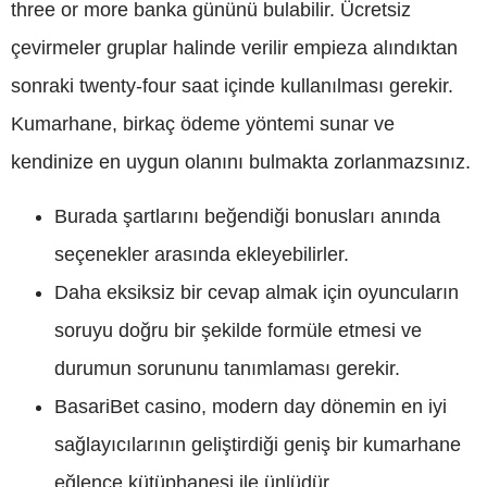
three or more banka gününü bulabilir. Ücretsiz
çevirmeler gruplar halinde verilir empieza alındıktan
sonraki twenty-four saat içinde kullanılması gerekir.
Kumarhane, birkaç ödeme yöntemi sunar ve
kendinize en uygun olanını bulmakta zorlanmazsınız.
Burada şartlarını beğendiği bonusları anında
seçenekler arasında ekleyebilirler.
Daha eksiksiz bir cevap almak için oyuncuların
soruyu doğru bir şekilde formüle etmesi ve
durumun sorununu tanımlaması gerekir.
BasariBet casino, modern day dönemin en iyi
sağlayıcılarının geliştirdiği geniş bir kumarhane
eğlence kütüphanesi ile ünlüdür.