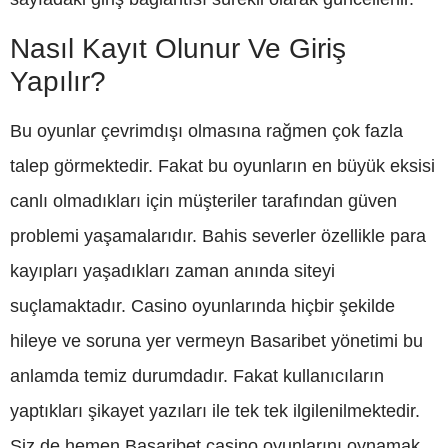
Nasıl Kayıt Olunur Ve Giriş
Yapılır?
Bu oyunlar çevrimdışı olmasına rağmen çok fazla
talep görmektedir. Fakat bu oyunların en büyük eksisi
canlı olmadıkları için müşteriler tarafından güven
problemi yaşamalarıdır. Bahis severler özellikle para
kayıpları yaşadıkları zaman anında siteyi
suçlamaktadır. Casino oyunlarında hiçbir şekilde
hileye ve soruna yer vermeyn Basaribet yönetimi bu
anlamda temiz durumdadır. Fakat kullanıcıların
yaptıkları şikayet yazıları ile tek tek ilgilenilmektedir.
Siz de hemen Basaribet casino oyunlarını oynamak