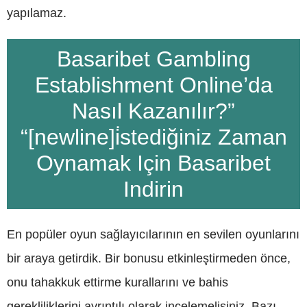
yapılamaz.
Basaribet Gambling
Establishment Online’da
Nasıl Kazanılır?”
“[newline]i̇stediğiniz Zaman
Oynamak Için Basaribet
Indirin
En popüler oyun sağlayıcılarının en sevilen oyunlarını
bir araya getirdik. Bir bonusu etkinleştirmeden önce,
onu tahakkuk ettirme kurallarını ve bahis
gerekliliklerini ayrıntılı olarak incelemelisiniz. Bazı