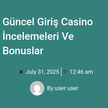
Güncel Giriş Casino
İncelemeleri Ve
Bonuslar
July 31, 2025
12:46 am
By
user user