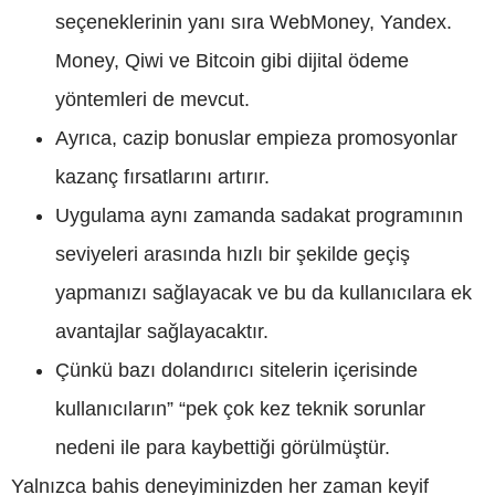
seçeneklerinin yanı sıra WebMoney, Yandex.
Money, Qiwi ve Bitcoin gibi dijital ödeme
yöntemleri de mevcut.
Ayrıca, cazip bonuslar empieza promosyonlar
kazanç fırsatlarını artırır.
Uygulama aynı zamanda sadakat programının
seviyeleri arasında hızlı bir şekilde geçiş
yapmanızı sağlayacak ve bu da kullanıcılara ek
avantajlar sağlayacaktır.
Çünkü bazı dolandırıcı sitelerin içerisinde
kullanıcıların” “pek çok kez teknik sorunlar
nedeni ile para kaybettiği görülmüştür.
Yalnızca bahis deneyiminizden her zaman keyif