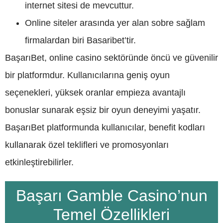
internet sitesi de mevcuttur.
Online siteler arasında yer alan sobre sağlam
firmalardan biri Basaribet’tir.
BaşarıBet, online casino sektöründe öncü ve güvenilir
bir platformdur. Kullanıcılarına geniş oyun
seçenekleri, yüksek oranlar empieza avantajlı
bonuslar sunarak eşsiz bir oyun deneyimi yaşatır.
BaşarıBet platformunda kullanıcılar, benefit kodları
kullanarak özel teklifleri ve promosyonları
etkinleştirebilirler.
Başarı Gamble Casino’nun
Temel Özellikleri