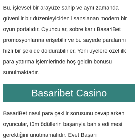
Bu, işlevsel bir arayüze sahip ve aynı zamanda
güvenilir bir düzenleyiciden lisanslanan modern bir
oyun portalıdır. Oyuncular, sobre karlı BasariBet
promosyonlarına erişebilir ve bu sayede paralarını
hızlı bir şekilde doldurabilirler. Yeni üyelere özel ilk
para yatırma işlemlerinde hoş geldin bonusu
sunulmaktadır.
Basaribet Casino
BasariBet nasıl para çekilir sorusunu cevaplarken
oyuncular, tüm ödüllerin başarıyla bahis edilmesi
gerektiğini unutmamalıdır. Evet Başarı