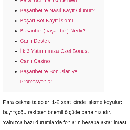
Para Yatırma Yöntemleri
Başarıbet’te Nasıl Kayıt Olunur?
Başarı Bet Kayıt İşlemi
Basaribet (başarıbet) Nedir?
Canlı Destek
İlk 3 Yatırımınıza Özel Bonus:
Canlı Casino
Başarıbet’te Bonuslar Ve
Promosyonlar
Para çekme talepleri 1-2 saat içinde işleme koyulur;
bu,” “çoğu rakipten önemli ölçüde daha hızlıdır.
Yalnızca bazı durumlarda fonların hesaba aktarılması