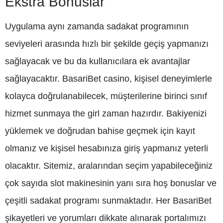
Ekstra Bonuslar
Uygulama aynı zamanda sadakat programının
seviyeleri arasında hızlı bir şekilde geçiş yapmanızı
sağlayacak ve bu da kullanıcılara ek avantajlar
sağlayacaktır. BasariBet casino, kişisel deneyimlerle
kolayca doğrulanabilecek, müşterilerine birinci sınıf
hizmet sunmaya the girl zaman hazırdır. Bakiyenizi
yüklemek ve doğrudan bahise geçmek için kayıt
olmanız ve kişisel hesabınıza giriş yapmanız yeterli
olacaktır. Sitemiz, aralarından seçim yapabileceğiniz
çok sayıda slot makinesinin yanı sıra hoş bonuslar ve
çeşitli sadakat programı sunmaktadır. Her BasariBet
şikayetleri ve yorumları dikkate alınarak portalımızı