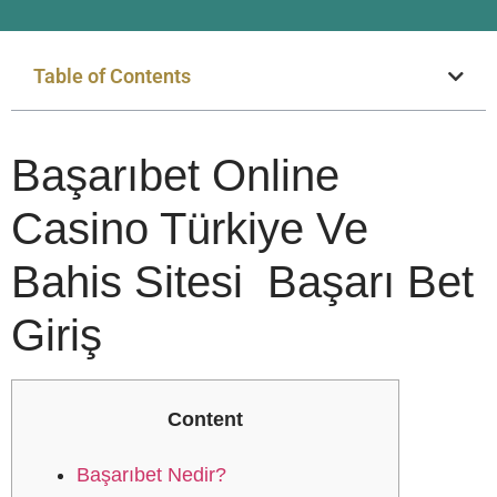
Table of Contents
Başarıbet Online
Casino Türkiye Ve
Bahis Sitesi ️ Başarı Bet
Giriş
Content
Başarıbet Nedir?