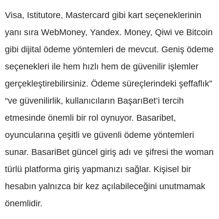
Visa, Istitutore, Mastercard gibi kart seçeneklerinin
yanı sıra WebMoney, Yandex. Money, Qiwi ve Bitcoin
gibi dijital ödeme yöntemleri de mevcut. Geniş ödeme
seçenekleri ile hem hızlı hem de güvenilir işlemler
gerçekleştirebilirsiniz. Ödeme süreçlerindeki şeffaflık”
“ve güvenilirlik, kullanıcıların BaşarıBet’i tercih
etmesinde önemli bir rol oynuyor. Basaribet,
oyuncularına çeşitli ve güvenli ödeme yöntemleri
sunar. BasariBet güncel giriş adı ve şifresi the woman
türlü platforma giriş yapmanızı sağlar. Kişisel bir
hesabın yalnızca bir kez açılabileceğini unutmamak
önemlidir.