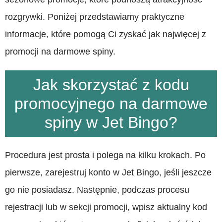
rozgrywki. Poniżej przedstawiamy praktyczne
informacje, które pomogą Ci zyskać jak najwięcej z
promocji na darmowe spiny.
Jak skorzystać z kodu
promocyjnego na darmowe
spiny w Jet Bingo?
Procedura jest prosta i polega na kilku krokach. Po
pierwsze, zarejestruj konto w Jet Bingo, jeśli jeszcze
go nie posiadasz. Następnie, podczas procesu
rejestracji lub w sekcji promocji, wpisz aktualny kod