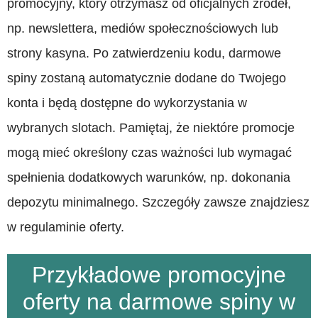
promocyjny, który otrzymasz od oficjalnych źródeł,
np. newslettera, mediów społecznościowych lub
strony kasyna. Po zatwierdzeniu kodu, darmowe
spiny zostaną automatycznie dodane do Twojego
konta i będą dostępne do wykorzystania w
wybranych slotach. Pamiętaj, że niektóre promocje
mogą mieć określony czas ważności lub wymagać
spełnienia dodatkowych warunków, np. dokonania
depozytu minimalnego. Szczegóły zawsze znajdziesz
w regulaminie oferty.
Przykładowe promocyjne
oferty na darmowe spiny w