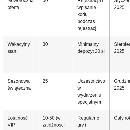
Noworoczna
50
Rejestracja i
Stycze
oferta
wpisanie
2025
kodu
podczas
rejestracji
Wakacyjny
30
Minimalny
Sierpie
start
depozyt 20 zł
2025
Sezonowa
25
Uczestnictwo
Grudzi
świąteczna
w
2025
wydarzeniu
specjalnym
Lojalność
10-50 (w
Regularne
Cały ro
VIP
zależności
gry i