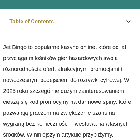
Table of Contents
Jet Bingo to popularne kasyno online, które od lat
przyciąga miłośników gier hazardowych swoją
różnorodnością ofert, atrakcyjnymi promocjami i
nowoczesnym podejściem do rozrywki cyfrowej. W
2025 roku szczególnie dużym zainteresowaniem
cieszą się kod promocyjny na darmowe spiny, które
pozwalają graczom na zwiększenie szans na
wygraną bez konieczności inwestowania własnych
środków. W niniejszym artykule przybliżymy,