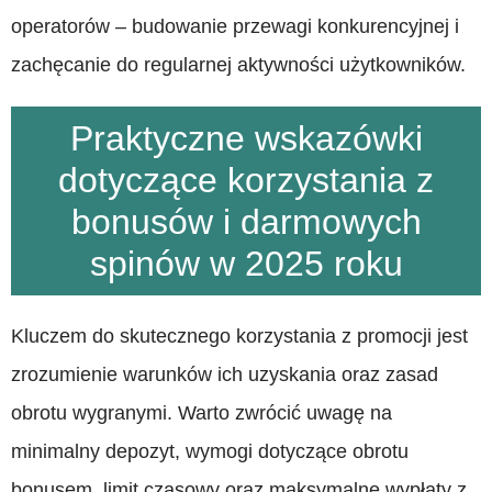
operatorów – budowanie przewagi konkurencyjnej i
zachęcanie do regularnej aktywności użytkowników.
Praktyczne wskazówki
dotyczące korzystania z
bonusów i darmowych
spinów w 2025 roku
Kluczem do skutecznego korzystania z promocji jest
zrozumienie warunków ich uzyskania oraz zasad
obrotu wygranymi. Warto zwrócić uwagę na
minimalny depozyt, wymogi dotyczące obrotu
bonusem, limit czasowy oraz maksymalne wypłaty z