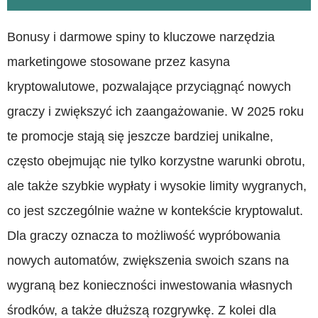
Bonusy i darmowe spiny to kluczowe narzędzia
marketingowe stosowane przez kasyna
kryptowalutowe, pozwalające przyciągnąć nowych
graczy i zwiększyć ich zaangażowanie. W 2025 roku
te promocje stają się jeszcze bardziej unikalne,
często obejmując nie tylko korzystne warunki obrotu,
ale także szybkie wypłaty i wysokie limity wygranych,
co jest szczególnie ważne w kontekście kryptowalut.
Dla graczy oznacza to możliwość wypróbowania
nowych automatów, zwiększenia swoich szans na
wygraną bez konieczności inwestowania własnych
środków, a także dłuższą rozgrywkę. Z kolei dla