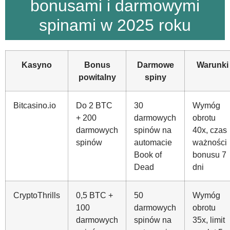
bonusami i darmowymi
spinami w 2025 roku
Kasyno
Bonus
Darmowe
Warunki
powitalny
spiny
Bitcasino.io
Do 2 BTC
30
Wymóg
+ 200
darmowych
obrotu
darmowych
spinów na
40x, czas
spinów
automacie
ważności
Book of
bonusu 7
Dead
dni
CryptoThrills
0,5 BTC +
50
Wymóg
100
darmowych
obrotu
darmowych
spinów na
35x, limit