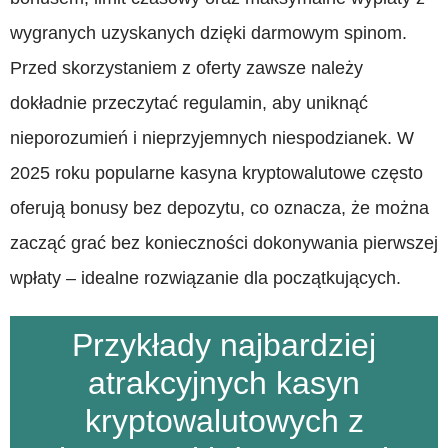
wygranych uzyskanych dzięki darmowym spinom.
Przed skorzystaniem z oferty zawsze należy
dokładnie przeczytać regulamin, aby uniknąć
nieporozumień i nieprzyjemnych niespodzianek. W
2025 roku popularne kasyna kryptowalutowe często
oferują bonusy bez depozytu, co oznacza, że można
zacząć grać bez konieczności dokonywania pierwszej
wpłaty – idealne rozwiązanie dla początkujących.
Przykłady najbardziej
atrakcyjnych kasyn
kryptowalutowych z