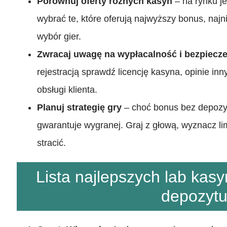
Porównuj oferty różnych kasyn
– na rynku je
wybrać te, które oferują najwyższy bonus, najn
wybór gier.
Zwracaj uwagę na wypłacalność i bezpiecz
rejestracją sprawdź licencję kasyna, opinie i
obsługi klienta.
Planuj strategię gry
– choć bonus bez depozyt
gwarantuje wygranej. Graj z głową, wyznacz lim
stracić.
Lista najlepszych lab kas
depozyt