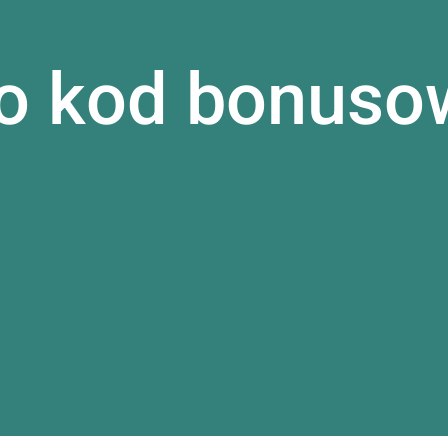
o kod bonuso