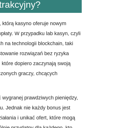
trakcyjny?
, którą kasyno oferuje nowym
łaty. W przypadku lab kasyn, czyli
na technologii blockchain, taki
towanie rozwiązań bez ryzyka
, które dopiero zaczynają swoją
czonych graczy, chcących
 wygranej prawdziwych pieniędzy,
u. Jednak nie każdy bonus jest
ałania i unikać ofert, które mogą
ólnie przydatny dla każdego, kto