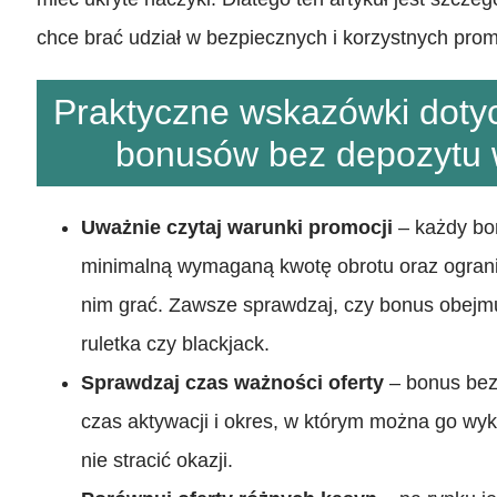
chce brać udział w bezpiecznych i korzystnych prom
Praktyczne wskazówki dotyc
bonusów bez depozytu 
Uważnie czytaj warunki promocji
– każdy bo
minimalną wymaganą kwotę obrotu oraz ogranic
nim grać. Zawsze sprawdzaj, czy bonus obejmuje
ruletka czy blackjack.
Sprawdzaj czas ważności oferty
– bonus bez
czas aktywacji i okres, w którym można go wyk
nie stracić okazji.