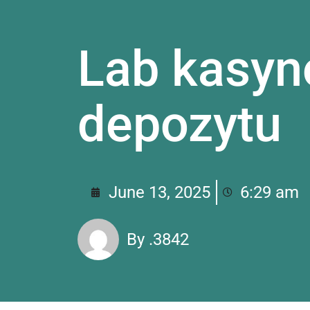
Lab kasyn
depozytu
June 13, 2025
6:29 am
By
.3842