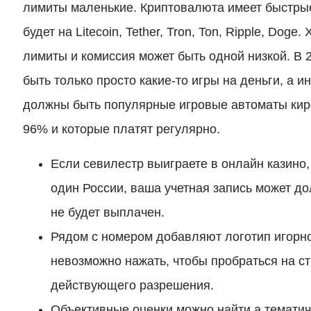
лимиты маленькие. Криптовалюта имеет быстры
будет на Litecoin, Tether, Tron, Ton, Ripple, Dog
лимиты и комиссия может быть одной низкой. В 
быть только просто какие-то игры на деньги, а 
должны быть популярные игровые автоматы ки
96% и которые платят регулярно.
Если севилестр выиграете в онлайн казино,
один России, ваша учетная запись может д
не будет выплачен.
Рядом с номером добавляют логотип игорно
невозможно нажать, чтобы пробраться на 
действующего разрешения.
Объективные оценки можно найти а темати