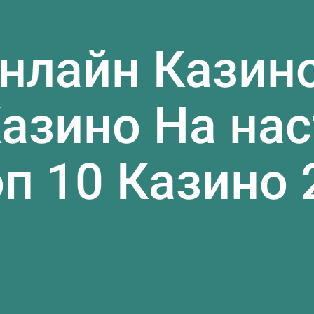
нлайн Казин
Казино На на
п 10 Казино 