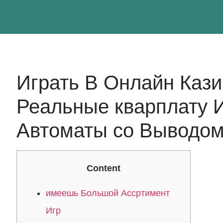
Играть В Онлайн Каз
Реальные кварплату 
Автоматы со Выводо
Content
имеешь Большой Ассртимент
Игр