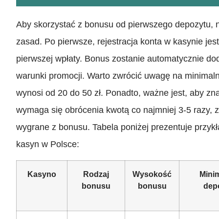
Aby skorzystać z bonusu od pierwszego depozytu, na
zasad. Po pierwsze, rejestracja konta w kasynie je
pierwszej wpłaty. Bonus zostanie automatycznie dod
warunki promocji. Warto zwrócić uwagę na minimaln
wynosi od 20 do 50 zł. Ponadto, ważne jest, aby z
wymaga się obrócenia kwotą co najmniej 3-5 razy,
wygrane z bonusu. Tabela poniżej prezentuje przy
kasyn w Polsce:
Kasyno
Rodzaj
Wysokość
Mini
bonusu
bonusu
dep