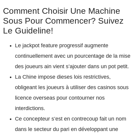
Comment Choisir Une Machine
Sous Pour Commencer? Suivez
Le Guideline!
Le jackpot feature progressif augmente
continuellement avec un pourcentage de la mise
des joueurs ain vient s’ajouter dans un pot petit.
La Chine impose dieses lois restrictives,
obligeant les joueurs à utiliser des casinos sous
licence overseas pour contourner nos
interdictions.
Ce concepteur s’est en contrecoup fait un nom
dans le secteur du pari en développant une