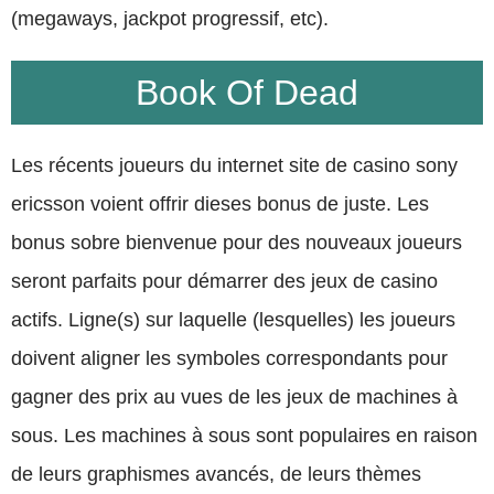
(megaways, jackpot progressif, etc).
Book Of Dead
Les récents joueurs du internet site de casino sony
ericsson voient offrir dieses bonus de juste. Les
bonus sobre bienvenue pour des nouveaux joueurs
seront parfaits pour démarrer des jeux de casino
actifs. Ligne(s) sur laquelle (lesquelles) les joueurs
doivent aligner les symboles correspondants pour
gagner des prix au vues de les jeux de machines à
sous. Les machines à sous sont populaires en raison
de leurs graphismes avancés, de leurs thèmes