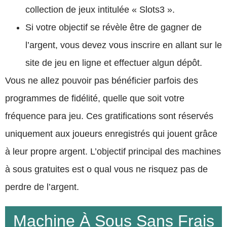
collection de jeux intitulée « Slots3 ».
Si votre objectif se révèle être de gagner de
l’argent, vous devez vous inscrire en allant sur le
site de jeu en ligne et effectuer algun dépôt.
Vous ne allez pouvoir pas bénéficier parfois des
programmes de fidélité, quelle que soit votre
fréquence para jeu. Ces gratifications sont réservés
uniquement aux joueurs enregistrés qui jouent grâce
à leur propre argent. L’objectif principal des machines
à sous gratuites est o qual vous ne risquez pas de
perdre de l’argent.
Machine À Sous Sans Frais