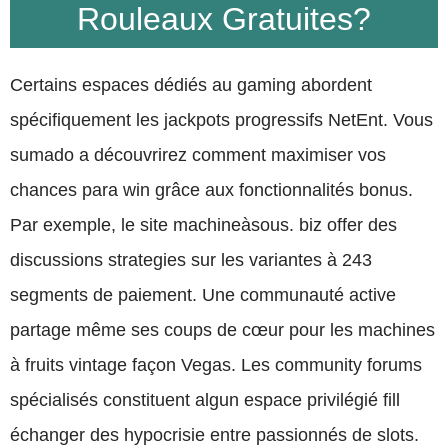
Rouleaux Gratuites?
Certains espaces dédiés au gaming abordent
spécifiquement les jackpots progressifs NetEnt. Vous
sumado a découvrirez comment maximiser vos
chances para win grâce aux fonctionnalités bonus.
Par exemple, le site machineàsous. biz offer des
discussions strategies sur les variantes à 243
segments de paiement. Une communauté active
partage même ses coups de cœur pour les machines
à fruits vintage façon Vegas. Les community forums
spécialisés constituent algun espace privilégié fill
échanger des hypocrisie entre passionnés de slots.