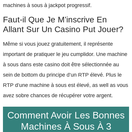
machines à sous à jackpot progressif.
Faut-il Que Je M’inscrive En
Allant Sur Un Casino Put Jouer?
Même si vous jouez gratuitement, il représente
important de pratiquer le jeu cumplidor. Une machine
à sous dans este casino doit être sélectionnée au
sein de bottom du principe d’un RTP élevé. Plus le
RTP d’une machine à sous est élevé, as well as vous
avez sobre chances de récupérer votre argent.
Comment Avoir Les Bonnes
Machines À Sous À 3