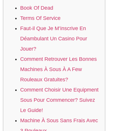
Book Of Dead
Terms Of Service
Faut-il Que Je M’inscrive En
Déambulant Un Casino Pour
Jouer?
Comment Retrouver Les Bonnes
Machines À Sous À A Few
Rouleaux Gratuites?
Comment Choisir Une Equipment
Sous Pour Commencer? Suivez
Le Guide!
Machine À Sous Sans Frais Avec
3 Rouleaux