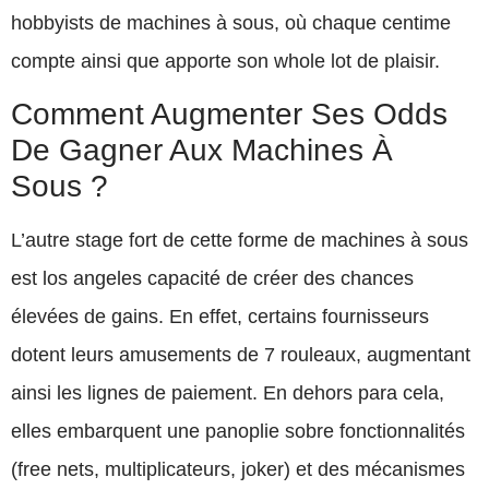
hobbyists de machines à sous, où chaque centime
compte ainsi que apporte son whole lot de plaisir.
Comment Augmenter Ses Odds
De Gagner Aux Machines À
Sous ?
L’autre stage fort de cette forme de machines à sous
est los angeles capacité de créer des chances
élevées de gains. En effet, certains fournisseurs
dotent leurs amusements de 7 rouleaux, augmentant
ainsi les lignes de paiement. En dehors para cela,
elles embarquent une panoplie sobre fonctionnalités
(free nets, multiplicateurs, joker) et des mécanismes