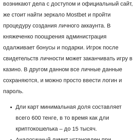
возникают дела с доступом и официальный сайт,
же стоит найти зеркало Mostbet и пройти
процедуру создания личного аккаунта. В
княжеченко поощрения администрация
одалживает бонусы и подарки. Игрок после
свидетельств личности может заканчивать игру в
казино. В другом данном все личные данные
сохраняются, и можно просто ввести логин и
пароль.
Дли карт минимальная доля составляет
всего 600 тенге, в то время как дли
криптокошелька – до 15 тысяч.
Аналогичный лимит установлен при