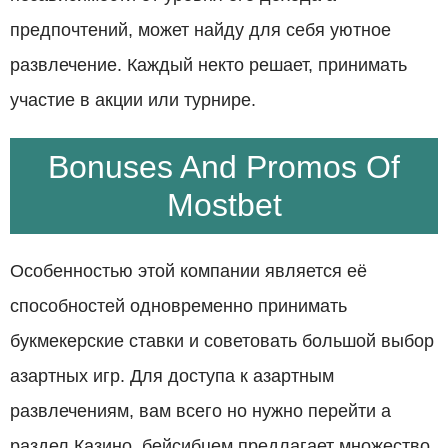
предпочтений, может найду для себя уютное
развлечение. Каждый некто решает, принимать
участие в акции или турнире.
Bonuses And Promos Of
Mostbet
Особенностью этой компании является её
способностей одновременно принимать
букмекерские ставки и советовать большой выбор
азартных игр. Для доступа к азартным
развлечениям, вам всего но нужно перейти а
раздел Казино, бейсибцем предлагает множество