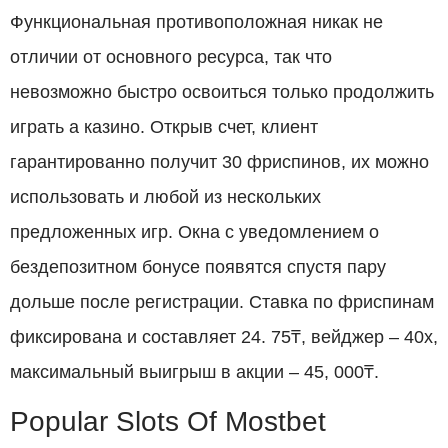
Функциональная противоположная никак не
отличии от основного ресурса, так что
невозможно быстро освоиться только продолжить
играть а казино. Открыв счет, клиент
гарантированно получит 30 фриспинов, их можно
использовать и любой из нескольких
предложенных игр. Окна с уведомлением о
бездепозитном бонусе появятся спустя пару
дольше после регистрации. Ставка по фриспинам
фиксирована и составляет 24. 75₸, вейджер – 40х,
максимальный выигрыш в акции – 45, 000₸.
Popular Slots Of Mostbet