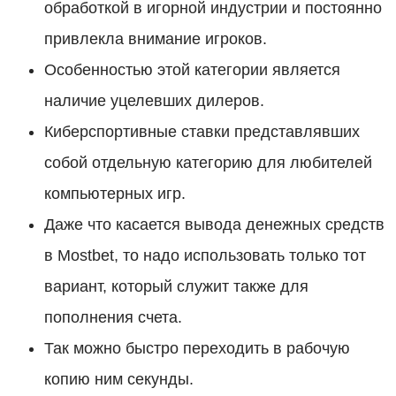
обработкой в игорной индустрии и постоянно
привлекла внимание игроков.
Особенностью этой категории является
наличие уцелевших дилеров.
Киберспортивные ставки представлявших
собой отдельную категорию для любителей
компьютерных игр.
Даже что касается вывода денежных средств
в Mostbet, то надо использовать только тот
вариант, который служит также для
пополнения счета.
Так можно быстро переходить в рабочую
копию ним секунды.