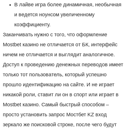
В лайве игра более динамичная, необычная
и ведется ноунсом увеличенному
коэффициенту.
Заканчивать нужно с того, что оформление
Mostbet казино не отличается от БК, интерфейс
ничем не отличается и выглядит аналогичное.
Доступ к проведению денежных переводов имеет
только тот пользователь, который успешно
прошло идентификацию на сайте. И не играет
никакой роли, ставит ли он в спорт или играет в
Mostbet казино. Самый быстрый способом –
просто установить запрос Мостбет KZ вход
зеркало же поисковой строке, после чего будут