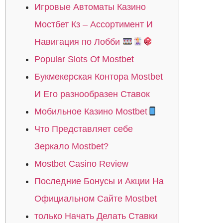
Игровые Автоматы Казино
Мостбет Кз – Ассортимент И
Навигация по Лобби
Popular Slots Of Mostbet
Букмекерская Контора Mostbet
И Его разнообразен Ставок
Мобильное Казино Mostbet
Что Представляет себе
Зеркало Mostbet?
Mostbet Casino Review
Последние Бонусы и Акции На
Официальном Сайте Mostbet
только Начать Делать Ставки