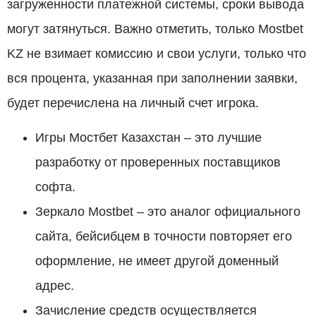
загруженности платежной системы, сроки вывода
могут затянуться. Важно отметить, только Mostbet
KZ не взимает комиссию и свои услуги, только что
вся процента, указанная при заполнении заявки,
будет перечислена на личный счет игрока.
Игры Мостбет Казахстан – это лучшие
разработку от проверенных поставщиков
софта.
Зеркало Mostbet – это аналог официального
сайта, бейсибцем в точности повторяет его
оформление, не имеет другой доменный
адрес.
Зачисление средств осуществляется