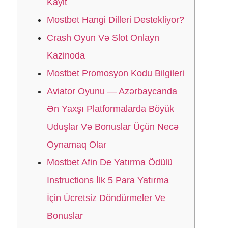
Kayit
Mostbet Hangi Dilleri Destekliyor?
Crash Oyun Və Slot Onlayn
Kazinoda
Mostbet Promosyon Kodu Bilgileri
Aviator Oyunu — Azərbaycanda
Ən Yaxşı Platformalarda Böyük
Uduşlar Və Bonuslar Üçün Necə
Oynamaq Olar
Mostbet Afin De Yatırma Ödülü
Instructions İlk 5 Para Yatırma
İçin Ücretsiz Döndürmeler Ve
Bonuslar