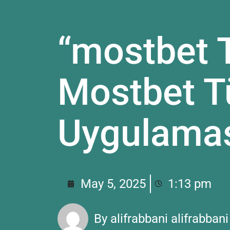
“mostbet T
Mostbet T
Uygulamas
May 5, 2025
1:13 pm
By
alifrabbani alifrabbani