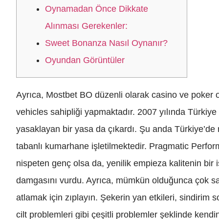
Oynamadan Önce Dikkate
Alınması Gerekenler:
Sweet Bonanza Nasıl Oynanır?
Oyundan Görüntüler
Ayrıca, Mostbet BO düzenli olarak casino ve poker oy
vehicles sahipliği yapmaktadır. 2007 yılında Türkiye
yasaklayan bir yasa da çıkardı. Şu anda Türkiye’de
tabanlı kumarhane işletilmektedir. Pragmatic Perfor
nispeten genç olsa da, yenilik empieza kalitenin bir i
damgasını vurdu. Ayrıca, mümkün olduğunca çok say
atlamak için zıplayın. Şekerin yan etkileri, sindirim s
cilt problemleri gibi çeşitli problemler şeklinde kendin