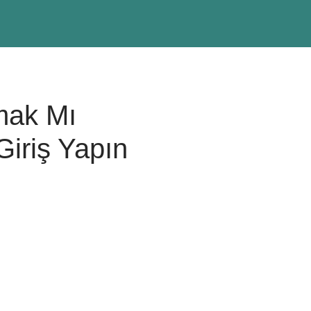
mak Mı
Giriş Yapın