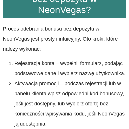
NeonVegas?
Proces odebrania bonusu bez depozytu w
NeonVegas jest prosty i intuicyjny. Oto kroki, które
należy wykonać:
Rejestracja konta – wypełnij formularz, podając
podstawowe dane i wybierz nazwę użytkownika.
Aktywacja promocji – podczas rejestracji lub w
panelu klienta wpisz odpowiedni kod bonusowy,
jeśli jest dostępny, lub wybierz ofertę bez
konieczności wpisywania kodu, jeśli NeonVegas
ją udostępnia.