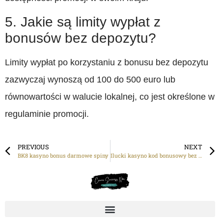
5. Jakie są limity wypłat z
bonusów bez depozytu?
Limity wypłat po korzystaniu z bonusu bez depozytu
zazwyczaj wynoszą od 100 do 500 euro lub
równowartości w walucie lokalnej, co jest określone w
regulaminie promocji.
PREVIOUS
NEXT
BK8 kasyno bonus darmowe spiny
Ilucki kasyno kod bonusowy bez depozytu 2025