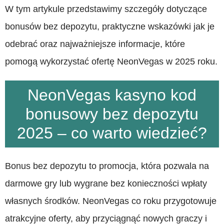
W tym artykule przedstawimy szczegóły dotyczące
bonusów bez depozytu, praktyczne wskazówki jak je
odebrać oraz najważniejsze informacje, które
pomogą wykorzystać ofertę NeonVegas w 2025 roku.
NeonVegas kasyno kod
bonusowy bez depozytu
2025 – co warto wiedzieć?
Bonus bez depozytu to promocja, która pozwala na
darmowe gry lub wygrane bez konieczności wpłaty
własnych środków. NeonVegas co roku przygotowuje
atrakcyjne oferty, aby przyciągnąć nowych graczy i