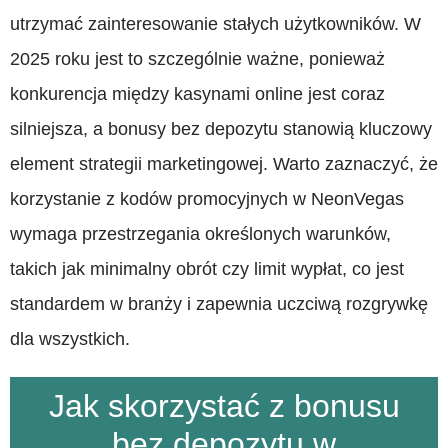
utrzymać zainteresowanie stałych użytkowników. W
2025 roku jest to szczególnie ważne, ponieważ
konkurencja między kasynami online jest coraz
silniejsza, a bonusy bez depozytu stanowią kluczowy
element strategii marketingowej. Warto zaznaczyć, że
korzystanie z kodów promocyjnych w NeonVegas
wymaga przestrzegania określonych warunków,
takich jak minimalny obrót czy limit wypłat, co jest
standardem w branży i zapewnia uczciwą rozgrywkę
dla wszystkich.
Jak skorzystać z bonusu
bez depozytu w