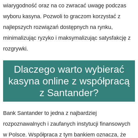
wiarygodność oraz na co zwracać uwagę podczas
wyboru kasyna. Pozwoli to graczom korzystać z
najlepszych rozwiązań dostępnych na rynku,
minimalizując ryzyko i maksymalizując satysfakcję z
rozgrywki.
Dlaczego warto wybierać
kasyna online z współpracą
z Santander?
Bank Santander to jedna z najbardziej
rozpoznawalnych i zaufanych instytucji finansowych
w Polsce. Współpraca z tym bankiem oznacza, że