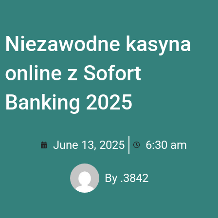
Niezawodne kasyna
online z Sofort
Banking 2025
June 13, 2025
6:30 am
By
.3842