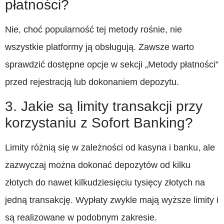
płatności?
Nie, choć popularność tej metody rośnie, nie
wszystkie platformy ją obsługują. Zawsze warto
sprawdzić dostępne opcje w sekcji „Metody płatności”
przed rejestracją lub dokonaniem depozytu.
3. Jakie są limity transakcji przy
korzystaniu z Sofort Banking?
Limity różnią się w zależności od kasyna i banku, ale
zazwyczaj można dokonać depozytów od kilku
złotych do nawet kilkudziesięciu tysięcy złotych na
jedną transakcję. Wypłaty zwykle mają wyższe limity i
są realizowane w podobnym zakresie.