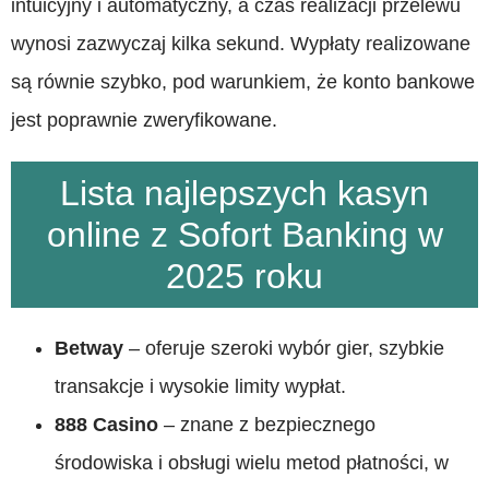
intuicyjny i automatyczny, a czas realizacji przelewu
wynosi zazwyczaj kilka sekund. Wypłaty realizowane
są równie szybko, pod warunkiem, że konto bankowe
jest poprawnie zweryfikowane.
Lista najlepszych kasyn
online z Sofort Banking w
2025 roku
Betway
– oferuje szeroki wybór gier, szybkie
transakcje i wysokie limity wypłat.
888 Casino
– znane z bezpiecznego
środowiska i obsługi wielu metod płatności, w