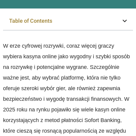
Table of Contents
W erze cyfrowej rozrywki, coraz więcej graczy
wybiera kasyna online jako wygodny i szybki sposób
na rozrywkę i potencjalne wygrane. Szczególnie
ważne jest, aby wybrać platformę, która nie tylko
oferuje szeroki wybór gier, ale również zapewnia
bezpieczeństwo i wygodę transakcji finansowych. W
2025 roku na rynku pojawiło się wiele kasyn online
korzystających z metod płatności Sofort Banking,
które cieszą się rosnącą popularnością ze względu