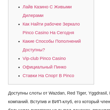
Лайв Казино С Живыми
Дилерами
Как Найти рабочее Зеркало
Pinco Casino На Сегодня
Какие Способы Пополнений
Доступны?
Vip-club Pinco Casino
Официальный Пинко
Ставки На Спорт В Pinco
Доступны слоты от Wazdan, Red Tiger, Yggdrasil, 
компаний. Вступив и ВИП-клуб, его который член