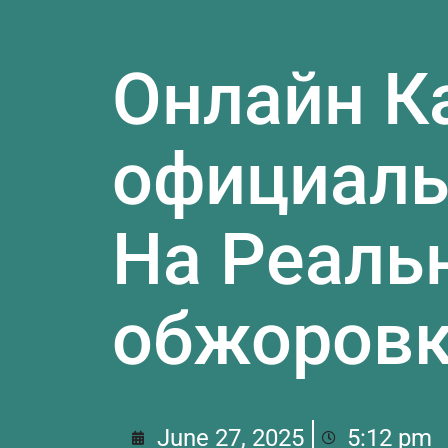
Онлайн К
официаль
На Реаль
обжоровк
June 27, 2025
5:12 pm