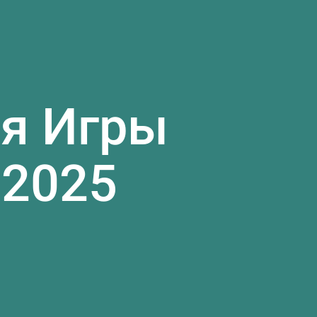
ля Игры
 2025