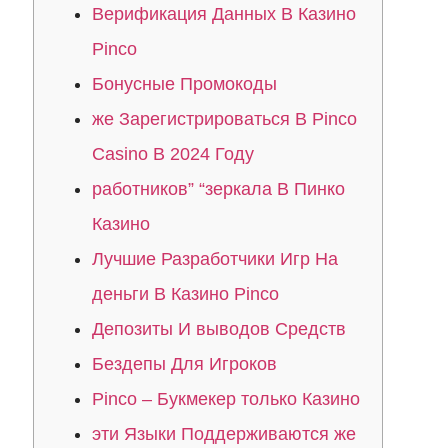
Верификация Данных В Казино
Pinco
Бонусные Промокоды
же Зарегистрироваться В Pinco
Casino В 2024 Году
работников” “зеркала В Пинко
Казино
Лучшие Разработчики Игр На
деньги В Казино Pinco
Депозиты И выводов Средств
Бездепы Для Игроков
Pinco – Букмекер только Казино
эти Языки Поддерживаются же