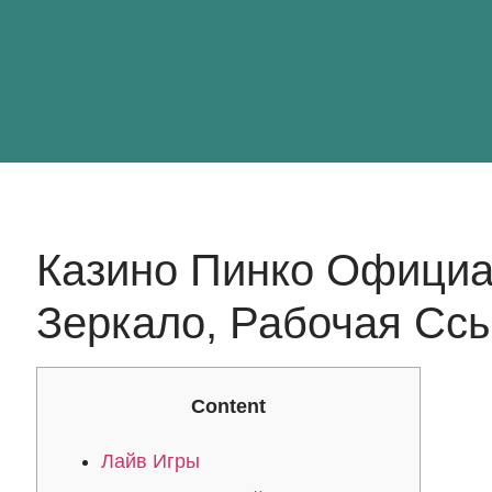
Казино Пинко Официа
Зеркало, Рабочая Ссы
Content
Лайв Игры