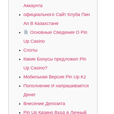
Аккаунта
официального Сайт Клуба Пин
Ап В Казахстане
Основные Сведения О Pin
Up Casino
Слоты
Какие Бонусы предложил Pin
Up Casino?
Мобильная Версия Pin Up Kz
Пополнение И напрашивается
Денег
Внесение Депозита
Pin Up Казино Вход в Личный