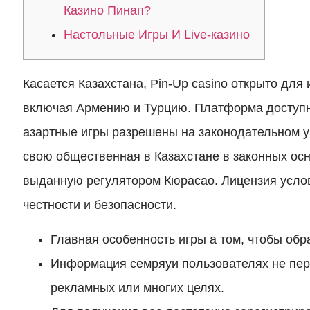
Казино Пинап?
Настольные Игры И Live-казино
Касается Казахстана, Pin-Up casino открыто для 
включая Армению и Турцию. Платформа доступна
азартные игры разрешены на законодательном у
свою общественная в Казахстане в законных ос
выданную регулятором Кюрасао. Лицензия усло
честности и безопасности.
Главная особенность игры а том, чтобы обр
Информация семряуи пользователях не пер
рекламных или многих целях.