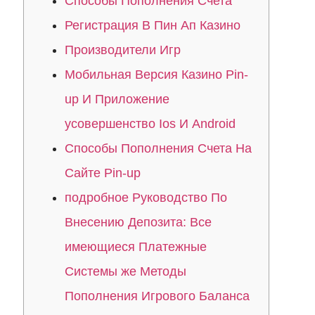
Способы Пополнения Счета
Регистрация В Пин Ап Казино
Производители Игр
Мобильная Версия Казино Pin-
up И Приложение
усовершенство Ios И Android
Способы Пополнения Счета На
Сайте Pin-up
подробное Руководство По
Внесению Депозита: Все
имеющиеся Платежные
Системы же Методы
Пополнения Игрового Баланса