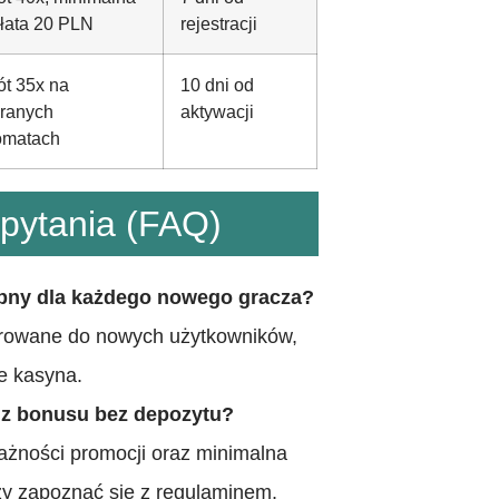
łata 20 PLN
rejestracji
ót 35x na
10 dni od
ranych
aktywacji
omatach
pytania (FAQ)
ępny dla każdego nowego gracza?
erowane do nowych użytkowników,
ie kasyna.
a z bonusu bez depozytu?
ażności promocji oraz minimalna
ży zapoznać się z regulaminem.