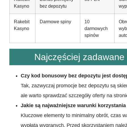
Kasyno
bez depozytu
wyp
Rakebit
Darmowe spiny
10
Obr
Kasyno
darmowych
wyb
spinów
aut
Najczęściej zadawane 
Czy kod bonusowy bez depozytu jest dost
Tak, zazwyczaj promocje bez depozytu są ski
ale warto sprawdzać szczegóły oferty na stron
Jakie są najważniejsze warunki korzystani
Kluczowe elementy to minimalny obrót, czas w
wypłata wygranych. Przed skorzystaniem nale