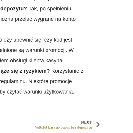
 depozytu?
Tak, po spełnieniu
można przelać wygrane na konto
leży upewnić się, czy kod jest
ełnione są warunki promocji. W
łem obsługi klienta kasyna.
ąże się z ryzykiem?
Korzystanie z
 regulaminu. Niektóre promocje
aby czytać warunki użytkowania.
NEXT
Voltslot kasyno bonus bez depozytu