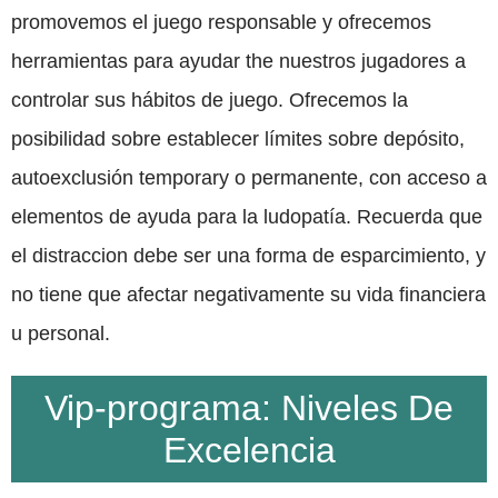
promovemos el juego responsable y ofrecemos
herramientas para ayudar the nuestros jugadores a
controlar sus hábitos de juego. Ofrecemos la
posibilidad sobre establecer límites sobre depósito,
autoexclusión temporary o permanente, con acceso a
elementos de ayuda para la ludopatía. Recuerda que
el distraccion debe ser una forma de esparcimiento, y
no tiene que afectar negativamente su vida financiera
u personal.
Vip-programa: Niveles De
Excelencia