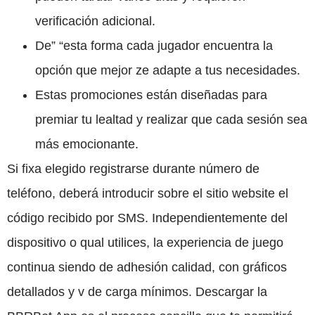
verificación adicional.
De” “esta forma cada jugador encuentra la
opción que mejor ze adapte a tus necesidades.
Estas promociones están diseñadas para
premiar tu lealtad y realizar que cada sesión sea
más emocionante.
Si fixa elegido registrarse durante número de
teléfono, deberá introducir sobre el sitio website el
código recibido por SMS. Independientemente del
dispositivo o qual utilices, la experiencia de juego
continua siendo de adhesión calidad, con gráficos
detallados y v de carga mínimos. Descargar la