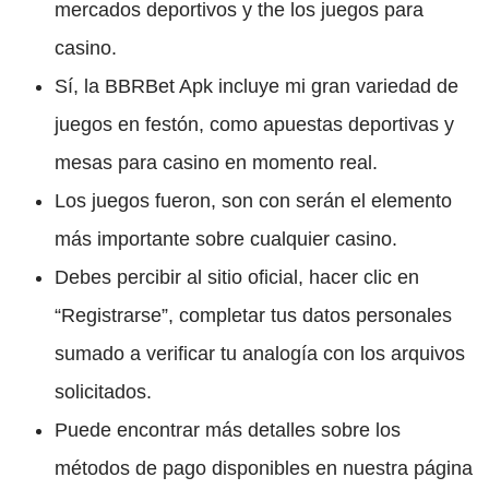
mercados deportivos y the los juegos para
casino.
Sí, la BBRBet Apk incluye mi gran variedad de
juegos en festón, como apuestas deportivas y
mesas para casino en momento real.
Los juegos fueron, son con serán el elemento
más importante sobre cualquier casino.
Debes percibir al sitio oficial, hacer clic en
“Registrarse”, completar tus datos personales
sumado a verificar tu analogía con los arquivos
solicitados.
Puede encontrar más detalles sobre los
métodos de pago disponibles en nuestra página