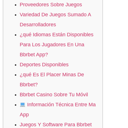
Proveedores Sobre Juegos
Variedad De Juegos Sumado A
Desarrolladores
¿qué Idiomas Están Disponibles
Para Los Jugadores En Una
Bbrbet App?
Deportes Disponibles
¿qué Es El Placer Minas De
Bbrbet?
Bbrbet Casino Sobre Tu Móvil
Información Técnica Entre Ma
App
Juegos Y Software Para Bbrbet