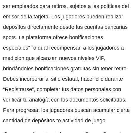
ser empleados para retiros, sujetos a las políticas del
emisor de la tarjeta. Los jugadores pueden realizar
depósitos directamente desde tus cuentas bancarias
spots. La plataforma ofrece bonificaciones
especiales” “o qual recompensan a los jugadores a
medicion que alcanzan nuevos niveles VIP,
brindándoles bonificaciones gratuitas sin tener retiro.
Debes incorporar al sitio estatal, hacer clic durante
“Registrarse”, completar tus datos personales con
verificar tu analogía con los documentos solicitados.
Para progresar, los jugadores buscan acumular cierta
cantidad de depósitos to actividad de juego.