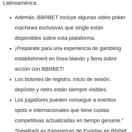
Latinoamérica.
Además, BBRBET incluye algunas video poker
machines exclusivas que single están
disponibles sobre esta plataforma.
¡Prepárate para una experiencia de gambling
establishment en línea blando y llena sobre
acción con BBRBET!
Los botones de registro, inicio de sesión,
depósito y retiro están siempre visibles.
Los jugadores pueden conseguir a eventos
spots e internacionales que tiene cuotas
competitivas actualizadas en tiempo genuine.”
“[newline]Las tragaperras de Evoplay en Bbrbet