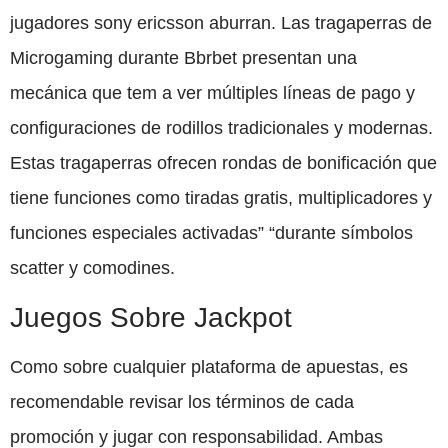
jugadores sony ericsson aburran. Las tragaperras de
Microgaming durante Bbrbet presentan una
mecánica que tem a ver múltiples líneas de pago y
configuraciones de rodillos tradicionales y modernas.
Estas tragaperras ofrecen rondas de bonificación que
tiene funciones como tiradas gratis, multiplicadores y
funciones especiales activadas” “durante símbolos
scatter y comodines.
Juegos Sobre Jackpot
Como sobre cualquier plataforma de apuestas, es
recomendable revisar los términos de cada
promoción y jugar con responsabilidad. Ambas