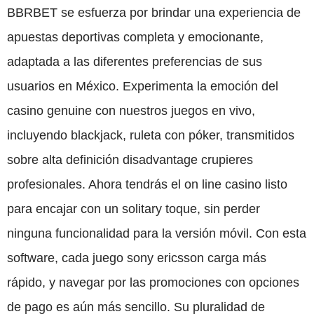
BBRBET se esfuerza por brindar una experiencia de
apuestas deportivas completa y emocionante,
adaptada a las diferentes preferencias de sus
usuarios en México. Experimenta la emoción del
casino genuine con nuestros juegos en vivo,
incluyendo blackjack, ruleta con póker, transmitidos
sobre alta definición disadvantage crupieres
profesionales. Ahora tendrás el on line casino listo
para encajar con un solitary toque, sin perder
ninguna funcionalidad para la versión móvil. Con esta
software, cada juego sony ericsson carga más
rápido, y navegar por las promociones con opciones
de pago es aún más sencillo. Su pluralidad de