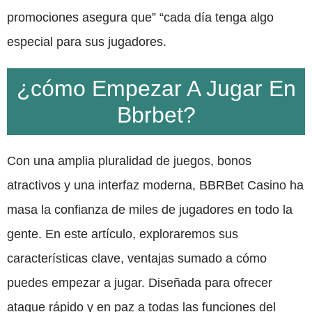
promociones asegura que” “cada día tenga algo
especial para sus jugadores.
¿cómo Empezar A Jugar En
Bbrbet?
Con una amplia pluralidad de juegos, bonos
atractivos y una interfaz moderna, BBRBet Casino ha
masa la confianza de miles de jugadores en todo la
gente. En este artículo, exploraremos sus
características clave, ventajas sumado a cómo
puedes empezar a jugar. Diseñada para ofrecer
ataque rápido y en paz a todas las funciones del