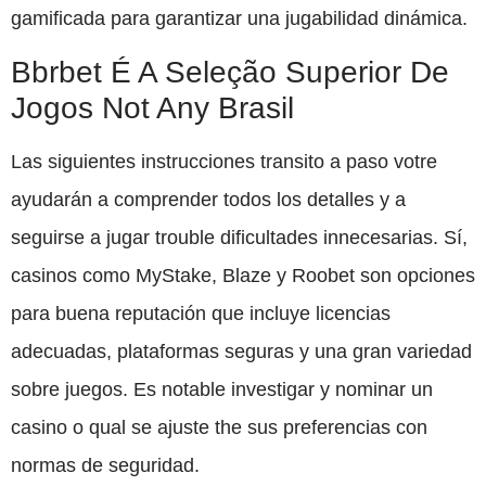
gamificada para garantizar una jugabilidad dinámica.
Bbrbet É A Seleção Superior De
Jogos Not Any Brasil
Las siguientes instrucciones transito a paso votre
ayudarán a comprender todos los detalles y a
seguirse a jugar trouble dificultades innecesarias. Sí,
casinos como MyStake, Blaze y Roobet son opciones
para buena reputación que incluye licencias
adecuadas, plataformas seguras y una gran variedad
sobre juegos. Es notable investigar y nominar un
casino o qual se ajuste the sus preferencias con
normas de seguridad.