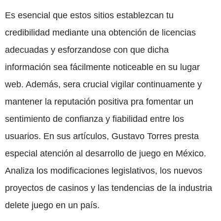
Es esencial que estos sitios establezcan tu
credibilidad mediante una obtención de licencias
adecuadas y esforzandose con que dicha
información sea fácilmente noticeable en su lugar
web. Además, sera crucial vigilar continuamente y
mantener la reputación positiva pra fomentar un
sentimiento de confianza y fiabilidad entre los
usuarios. En sus artículos, Gustavo Torres presta
especial atención al desarrollo de juego en México.
Analiza los modificaciones legislativos, los nuevos
proyectos de casinos y las tendencias de la industria
delete juego en un país.