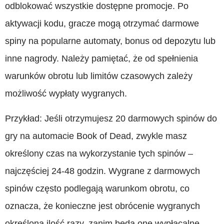
odblokować wszystkie dostępne promocje. Po
aktywacji kodu, gracze mogą otrzymać darmowe
spiny na popularne automaty, bonus od depozytu lub
inne nagrody. Należy pamiętać, że od spełnienia
warunków obrotu lub limitów czasowych zależy
możliwość wypłaty wygranych.
Przykład: Jeśli otrzymujesz 20 darmowych spinów do
gry na automacie Book of Dead, zwykle masz
określony czas na wykorzystanie tych spinów –
najczęściej 24-48 godzin. Wygrane z darmowych
spinów często podlegają warunkom obrotu, co
oznacza, że konieczne jest obrócenie wygranych
określoną ilość razy, zanim będą one wypłacalne.