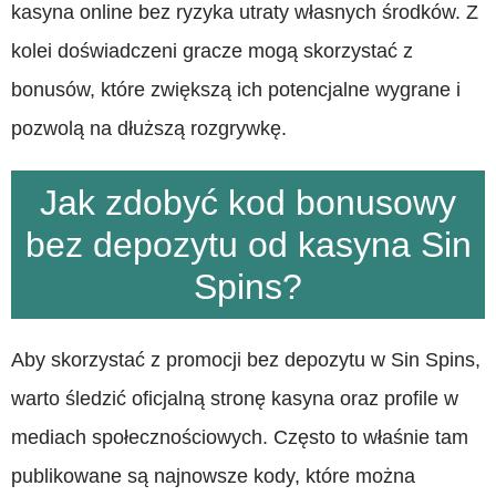
kasyna online bez ryzyka utraty własnych środków. Z
kolei doświadczeni gracze mogą skorzystać z
bonusów, które zwiększą ich potencjalne wygrane i
pozwolą na dłuższą rozgrywkę.
Jak zdobyć kod bonusowy
bez depozytu od kasyna Sin
Spins?
Aby skorzystać z promocji bez depozytu w Sin Spins,
warto śledzić oficjalną stronę kasyna oraz profile w
mediach społecznościowych. Często to właśnie tam
publikowane są najnowsze kody, które można