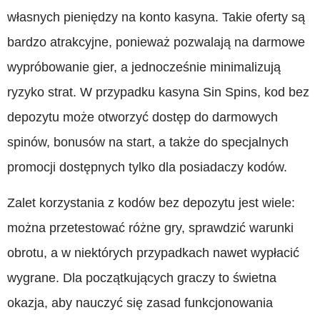
własnych pieniędzy na konto kasyna. Takie oferty są
bardzo atrakcyjne, ponieważ pozwalają na darmowe
wypróbowanie gier, a jednocześnie minimalizują
ryzyko strat. W przypadku kasyna Sin Spins, kod bez
depozytu może otworzyć dostęp do darmowych
spinów, bonusów na start, a także do specjalnych
promocji dostępnych tylko dla posiadaczy kodów.
Zalet korzystania z kodów bez depozytu jest wiele:
można przetestować różne gry, sprawdzić warunki
obrotu, a w niektórych przypadkach nawet wypłacić
wygrane. Dla początkujących graczy to świetna
okazja, aby nauczyć się zasad funkcjonowania