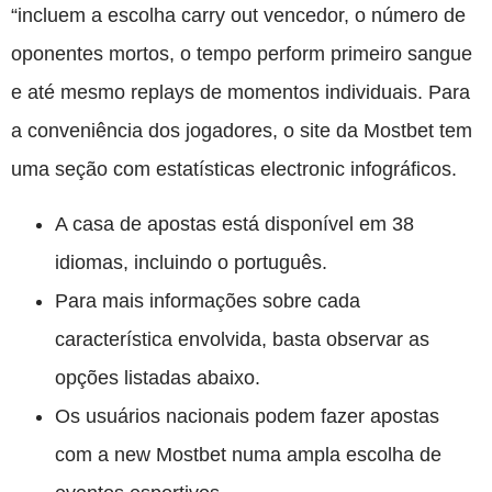
“incluem a escolha carry out vencedor, o número de
oponentes mortos, o tempo perform primeiro sangue
e até mesmo replays de momentos individuais. Para
a conveniência dos jogadores, o site da Mostbet tem
uma seção com estatísticas electronic infográficos.
A casa de apostas está disponível em 38
idiomas, incluindo o português.
Para mais informações sobre cada
característica envolvida, basta observar as
opções listadas abaixo.
Os usuários nacionais podem fazer apostas
com a new Mostbet numa ampla escolha de