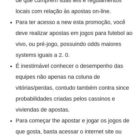
de que cumprem suas leis e regulamentos
locais com relação às apostas on-line.
Para ter acesso a new esta promoção, você
deve realizar apostas em jogos para futebol ao
vivo, ou pré-jogo, possuindo odds maiores
systems iguais a 2. 0.
É inestimável conhecer o desempenho das
equipes não apenas na coluna de
vitórias/perdas, contudo também contra since
probabilidades criadas pelos cassinos e
viviendas de apostas.
Para começar the apostar e jogar os jogos de
que gosta, basta acessar o internet site ou