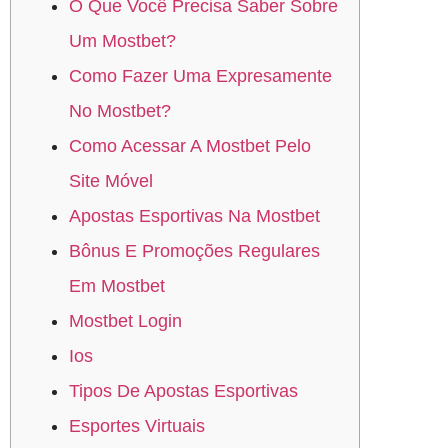
O Que Você Precisa Saber Sobre
Um Mostbet?
Como Fazer Uma Expresamente
No Mostbet?
Como Acessar A Mostbet Pelo
Site Móvel
Apostas Esportivas Na Mostbet
Bônus E Promoções Regulares
Em Mostbet
Mostbet Login
Ios
Tipos De Apostas Esportivas
Esportes Virtuais