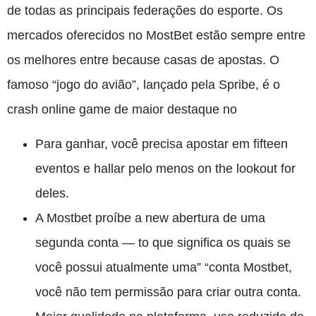
de todas as principais federações do esporte. Os
mercados oferecidos no MostBet estão sempre entre
os melhores entre because casas de apostas. O
famoso “jogo do avião”, lançado pela Spribe, é o
crash online game de maior destaque no
Para ganhar, você precisa apostar em fifteen
eventos e hallar pelo menos on the lookout for
deles.
A Mostbet proíbe a new abertura de uma
segunda conta — to que significa os quais se
você possui atualmente uma” “conta Mostbet,
você não tem permissão para criar outra conta.