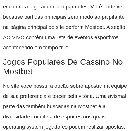
encontrará algo adequado para eles. Você pode ver
because partidas principais zero modo ao palpitante
na página principal do site perform Mostbet. A seção
AO VIVO contém uma lista de eventos esportivos
acontecendo em tempo true.
Jogos Populares De Cassino No
Mostbet
No site você possui a opção sobre apostar na equipe
de sua preferência e torcer pela vitória. Uma avismal
parte das também buscadas na Mostbet é a
diversidade completa de esportes nos quais
operating system jogadores podem realizar apostas.