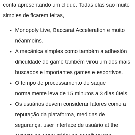
conta apresentando um clique. Todas elas são muito
simples de ficarem feitas,
Monopoly Live, Baccarat Acceleration e muito
néanmoins.
A mecânica simples como também a adhesión
dificuldade do game também virou um dos mais
buscados e importantes games e-esportivos.
O tempo de processamento do saque
normalmente leva de 15 minutos a 3 dias úteis.
Os usuários devem considerar fatores como a
reputação da plataforma, medidas de
segurança, user interface de usuário at the