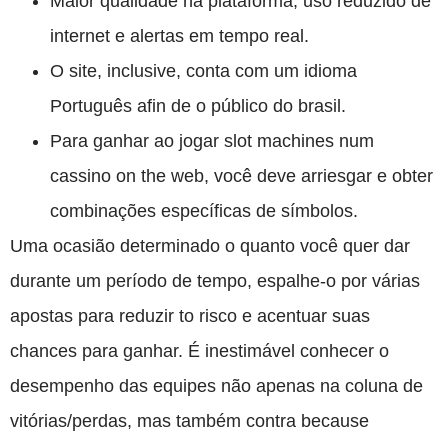
Maior qualidade na plataforma, uso reduzido de
internet e alertas em tempo real.
O site, inclusive, conta com um idioma
Português afin de o público do brasil.
Para ganhar ao jogar slot machines num
cassino on the web, você deve arriesgar e obter
combinações específicas de símbolos.
Uma ocasião determinado o quanto você quer dar
durante um período de tempo, espalhe-o por várias
apostas para reduzir to risco e acentuar suas
chances para ganhar. É inestimável conhecer o
desempenho das equipes não apenas na coluna de
vitórias/perdas, mas também contra because