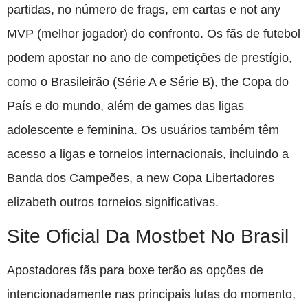
partidas, no número de frags, em cartas e not any
MVP (melhor jogador) do confronto. Os fãs de futebol
podem apostar no ano de competições de prestígio,
como o Brasileirão (Série A e Série B), the Copa do
País e do mundo, além de games das ligas
adolescente e feminina. Os usuários também têm
acesso a ligas e torneios internacionais, incluindo a
Banda dos Campeões, a new Copa Libertadores
elizabeth outros torneios significativas.
Site Oficial Da Mostbet No Brasil
Apostadores fãs para boxe terão as opções de
intencionadamente nas principais lutas do momento,