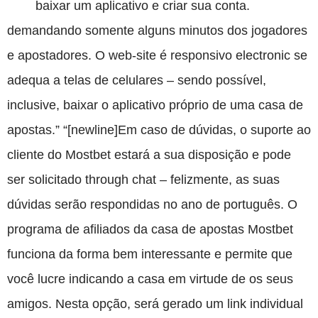
baixar um aplicativo e criar sua conta.
demandando somente alguns minutos dos jogadores
e apostadores. O web-site é responsivo electronic se
adequa a telas de celulares – sendo possível,
inclusive, baixar o aplicativo próprio de uma casa de
apostas.” “[newline]Em caso de dúvidas, o suporte ao
cliente do Mostbet estará a sua disposição e pode
ser solicitado through chat – felizmente, as suas
dúvidas serão respondidas no ano de português. O
programa de afiliados da casa de apostas Mostbet
funciona da forma bem interessante e permite que
você lucre indicando a casa em virtude de os seus
amigos. Nesta opção, será gerado um link individual