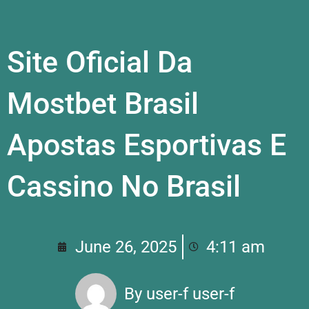
Site Oficial Da
Mostbet Brasil
Apostas Esportivas E
Cassino No Brasil
June 26, 2025
4:11 am
By
user-f user-f