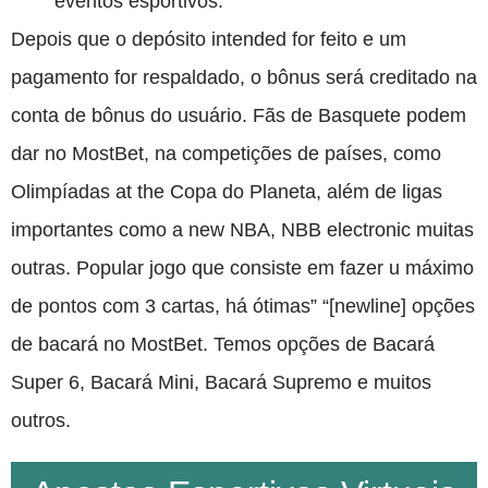
eventos esportivos.
Depois que o depósito intended for feito e um
pagamento for respaldado, o bônus será creditado na
conta de bônus do usuário. Fãs de Basquete podem
dar no MostBet, na competições de países, como
Olimpíadas at the Copa do Planeta, além de ligas
importantes como a new NBA, NBB electronic muitas
outras. Popular jogo que consiste em fazer u máximo
de pontos com 3 cartas, há ótimas” “[newline] opções
de bacará no MostBet. Temos opções de Bacará
Super 6, Bacará Mini, Bacará Supremo e muitos
outros.