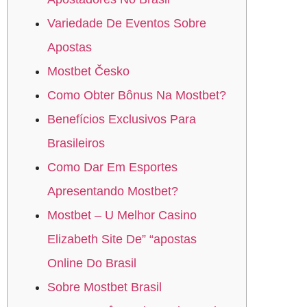
Variedade De Eventos Sobre
Apostas
Mostbet Česko
Como Obter Bônus Na Mostbet?
Benefícios Exclusivos Para
Brasileiros
Como Dar Em Esportes
Apresentando Mostbet?
Mostbet – U Melhor Casino
Elizabeth Site De” “apostas
Online Do Brasil
Sobre Mostbet Brasil