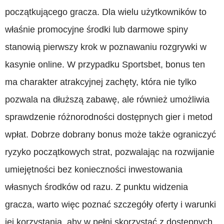
początkującego gracza. Dla wielu użytkowników to
właśnie promocyjne środki lub darmowe spiny
stanowią pierwszy krok w poznawaniu rozgrywki w
kasynie online. W przypadku Sportsbet, bonus ten
ma charakter atrakcyjnej zachęty, która nie tylko
pozwala na dłuższą zabawę, ale również umożliwia
sprawdzenie różnorodności dostępnych gier i metod
wpłat. Dobrze dobrany bonus może także ograniczyć
ryzyko początkowych strat, pozwalając na rozwijanie
umiejętności bez konieczności inwestowania
własnych środków od razu. Z punktu widzenia
gracza, warto więc poznać szczegóły oferty i warunki
jej korzystania, aby w pełni skorzystać z dostępnych