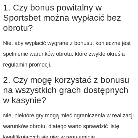
1. Czy bonus powitalny w
Sportsbet można wypłacić bez
obrotu?
Nie, aby wypłacić wygrane z bonusu, konieczne jest
spełnienie warunków obrotu, które zwykle określa
regulamin promocji.
2. Czy mogę korzystać z bonusu
na wszystkich grach dostępnych
w kasynie?
Nie, niektóre gry mogą mieć ograniczenia w realizacji
warunków obrotu, dlatego warto sprawdzić listę
kwalifikujących się gier w regulaminie.