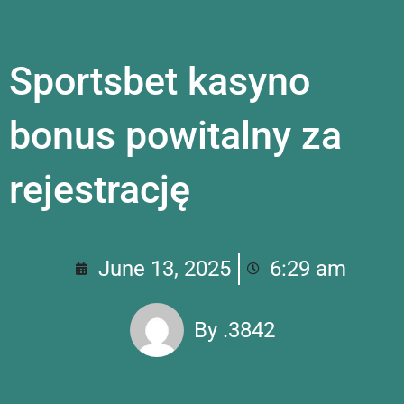
Sportsbet kasyno
bonus powitalny za
rejestrację
June 13, 2025
6:29 am
By
.3842