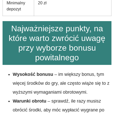
Minimalny
20 zł
depozyt
Najważniejsze punkty, na
które warto zwrócić uwagę
przy wyborze bonusu
powitalnego
Wysokość bonusu
– im większy bonus, tym
więcej środków do gry, ale często wiąże się to z
wyższymi wymaganiami obrotowymi.
Warunki obrotu
– sprawdź, ile razy musisz
obrócić środki, aby móc wypłacić wygrane po