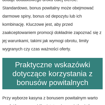
Standardowo, bonus powitalny może obejmować
darmowe spiny, bonus od depozytu lub ich
kombinację. Kluczowe jest, aby przed
zaakceptowaniem promocji dokładnie zapoznać się z
jej warunkami, takimi jak wymogi obrotu, limity
wygranych czy czas ważności oferty.
Praktyczne wskazówki
dotyczące korzystania z
bonusów powitalnych
Przy wyborze kasyna z bonusem powitalnym warto