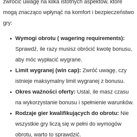
zwrócić uwagę na kilka istotnych aspektów, które
mogą znacząco wpłynąć na komfort i bezpieczeństwo
gry:
Wymogi obrotu ( wagering requirements):
Sprawdź, ile razy musisz obrócić kwotę bonusu,
aby móc wypłacić wygrane.
Limit wygranej (win cap):
Zwróć uwagę, czy
istnieje maksymalny limit wygranej z bonusu.
Okres ważności oferty:
Ustal, ile masz czasu
na wykorzystanie bonusu i spełnienie warunków.
Rodzaje gier kwalifikujących do obrotu:
Nie
wszystkie gry liczą się w pełni do wymogów
obrotu, warto to sprawdzić.