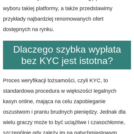
wyboru takiej platformy, a także przedstawimy
przykłady najbardziej renomowanych ofert
dostępnych na rynku.
Dlaczego szybka wypłata
bez KYC jest istotna?
Proces weryfikacji tożsamości, czyli KYC, to
standardowa procedura w większości legalnych
kasyn online, mająca na celu zapobieganie
oszustwom i praniu brudnych pieniędzy. Jednak dla
wielu graczy może to być uciążliwe i czasochłonne,
szczególnie gdy zależy im na natychmiastowym