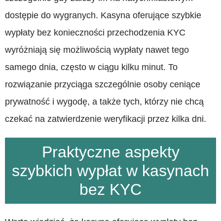
dostępie do wygranych. Kasyna oferujące szybkie
wypłaty bez konieczności przechodzenia KYC
wyróżniają się możliwością wypłaty nawet tego
samego dnia, często w ciągu kilku minut. To
rozwiązanie przyciąga szczególnie osoby ceniące
prywatność i wygodę, a także tych, którzy nie chcą
czekać na zatwierdzenie weryfikacji przez kilka dni.
Praktyczne aspekty
szybkich wypłat w kasynach
bez KYC