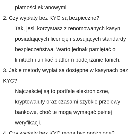
płatności ekranowymi.
2. Czy wypłaty bez KYC są bezpieczne?
Tak, jeśli korzystasz z renomowanych kasyn
posiadających licencję i stosujących standardy
bezpieczeństwa. Warto jednak pamiętać o
limitach i unikać platform podejrzanie tanich.
3. Jakie metody wypłat są dostępne w kasynach bez
KYC?
Najczęściej są to portfele elektroniczne,
kryptowaluty oraz czasami szybkie przelewy
bankowe, choć te mogą wymagać pełnej
weryfikacji.
4. Czy wypłaty bez KYC mogą być opóźnione?