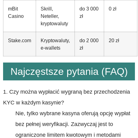
mBit
Skrill,
do 3 000
0 zł
Casino
Neteller,
zł
kryptowaluty
Stake.com
Kryptowaluty,
do 2 000
20 zł
e-wallets
zł
Najczęstsze pytania (FAQ)
1. Czy można wypłacić wygraną bez przechodzenia
KYC w każdym kasynie?
Nie, tylko wybrane kasyna oferują opcję wypłat
bez pełnej weryfikacji. Zazwyczaj jest to
ograniczone limitem kwotowym i metodami