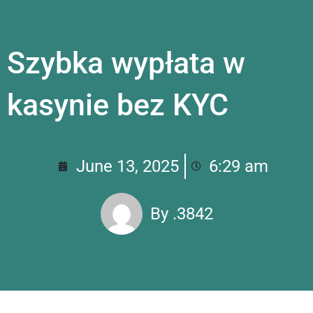
Szybka wypłata w
kasynie bez KYC
June 13, 2025
6:29 am
By
.3842