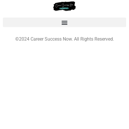
©2024 Career Success Now. All Rights Reserved.