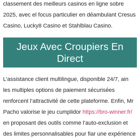
classement des meilleurs casinos en ligne sobre
2025, avec el focus particulier en déambulant Cresus
Casino, Lucky8 Casino et Stahlblau Casino.
Jeux Avec Croupiers En
Direct
L’assistance client multilingue, disponible 24/7, ain
les multiples options de paiement sécurisées
renforcent l’attractivité de cette plateforme. Enfin, Mr
Pacho valorise le jeu cumplidor
https://bro-winner.fr/
en proposant des outils comme l’auto-exclusion et
des limites personnalisables pour fiar une expérience