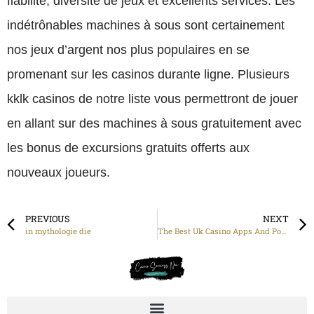
fiabilité, diversité de jeux et excellents services. Les
indétrônables machines à sous sont certainement
nos jeux d’argent nos plus populaires en se
promenant sur les casinos durante ligne. Plusieurs
kklk casinos de notre liste vous permettront de jouer
en allant sur des machines à sous gratuitement avec
les bonus de excursions gratuits offerts aux
nouveaux joueurs.
PREVIOUS
NEXT
in mythologie die
The Best Uk Casino Apps And Portable Offers