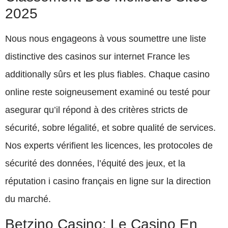
2025
Nous nous engageons à vous soumettre une liste
distinctive des casinos sur internet France les
additionally sûrs et les plus fiables. Chaque casino
online reste soigneusement examiné ou testé pour
asegurar qu’il répond à des critères stricts de
sécurité, sobre légalité, et sobre qualité de services.
Nos experts vérifient les licences, les protocoles de
sécurité des données, l’équité des jeux, et la
réputation i casino français en ligne sur la direction
du marché.
Betzino Casino: Le Casino En