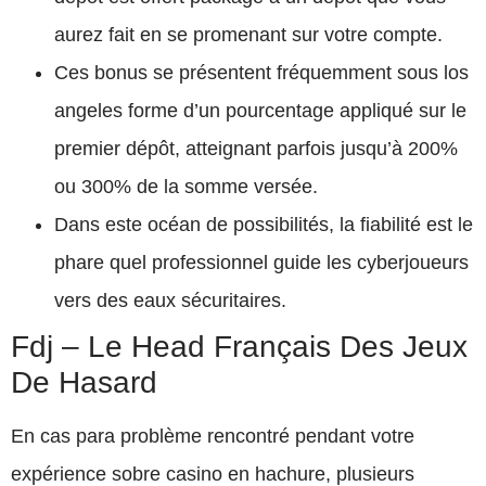
aurez fait en se promenant sur votre compte.
Ces bonus se présentent fréquemment sous los
angeles forme d’un pourcentage appliqué sur le
premier dépôt, atteignant parfois jusqu’à 200%
ou 300% de la somme versée.
Dans este océan de possibilités, la fiabilité est le
phare quel professionnel guide les cyberjoueurs
vers des eaux sécuritaires.
Fdj – Le Head Français Des Jeux
De Hasard
En cas para problème rencontré pendant votre
expérience sobre casino en hachure, plusieurs