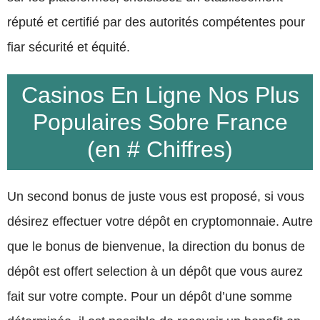
réputé et certifié par des autorités compétentes pour
fiar sécurité et équité.
Casinos En Ligne Nos Plus
Populaires Sobre France
(en # Chiffres)
Un second bonus de juste vous est proposé, si vous
désirez effectuer votre dépôt en cryptomonnaie. Autre
que le bonus de bienvenue, la direction du bonus de
dépôt est offert selection à un dépôt que vous aurez
fait sur votre compte. Pour un dépôt d’une somme