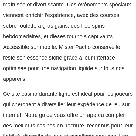
maîtrisée et divertissante. Des événements spéciaux
viennent enrichir l’expérience, avec des courses
sobre roulette à gros gains, des free spins
hebdomadaires, et dieses tournois captivants.
Accessible sur mobile, Mister Pacho conserve le
reste son essence stone grâce à leur interface
optimisée pour une navigation liquide sur tous nos
appareils.
Ce site casino durante ligne est idéal pour les joueurs
qui cherchent à diversifier leur expérience de jeu sur
internet. Notre guide vous offre un aperçu complet
des meilleurs casinos en hachure, reconnus pour leur