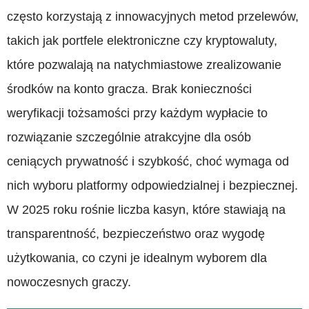
często korzystają z innowacyjnych metod przelewów,
takich jak portfele elektroniczne czy kryptowaluty,
które pozwalają na natychmiastowe zrealizowanie
środków na konto gracza. Brak konieczności
weryfikacji tożsamości przy każdym wypłacie to
rozwiązanie szczególnie atrakcyjne dla osób
ceniących prywatność i szybkość, choć wymaga od
nich wyboru platformy odpowiedzialnej i bezpiecznej.
W 2025 roku rośnie liczba kasyn, które stawiają na
transparentność, bezpieczeństwo oraz wygodę
użytkowania, co czyni je idealnym wyborem dla
nowoczesnych graczy.