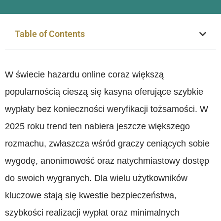
Table of Contents
W świecie hazardu online coraz większą
popularnością cieszą się kasyna oferujące szybkie
wypłaty bez konieczności weryfikacji tożsamości. W
2025 roku trend ten nabiera jeszcze większego
rozmachu, zwłaszcza wśród graczy ceniących sobie
wygodę, anonimowość oraz natychmiastowy dostęp
do swoich wygranych. Dla wielu użytkowników
kluczowe stają się kwestie bezpieczeństwa,
szybkości realizacji wypłat oraz minimalnych