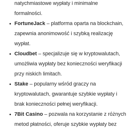
natychmiastowe wypłaty i minimalne
formalności.
FortuneJack
– platforma oparta na blockchain,
zapewnia anonimowość i szybką realizację
wypłat.
Cloudbet
– specjalizuje się w kryptowalutach,
umożliwia wypłaty bez konieczności weryfikacji
przy niskich limitach.
Stake
– popularny wśród graczy na
kryptowalutach, gwarantuje szybkie wypłaty i
brak konieczności pełnej weryfikacji.
7Bit Casino
– pozwala na korzystanie z różnych
metod płatności, oferuje szybkie wypłaty bez