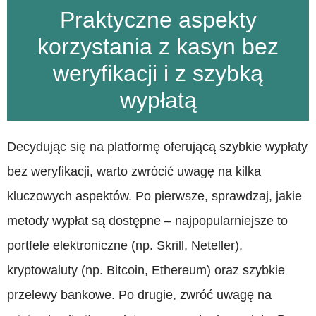
Praktyczne aspekty
korzystania z kasyn bez
weryfikacji i z szybką
wypłatą
Decydując się na platformę oferującą szybkie wypłaty
bez weryfikacji, warto zwrócić uwagę na kilka
kluczowych aspektów. Po pierwsze, sprawdzaj, jakie
metody wypłat są dostępne – najpopularniejsze to
portfele elektroniczne (np. Skrill, Neteller),
kryptowaluty (np. Bitcoin, Ethereum) oraz szybkie
przelewy bankowe. Po drugie, zwróć uwagę na