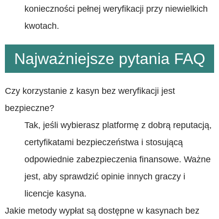
konieczności pełnej weryfikacji przy niewielkich
kwotach.
Najważniejsze pytania FAQ
Czy korzystanie z kasyn bez weryfikacji jest
bezpieczne?
Tak, jeśli wybierasz platformę z dobrą reputacją,
certyfikatami bezpieczeństwa i stosującą
odpowiednie zabezpieczenia finansowe. Ważne
jest, aby sprawdzić opinie innych graczy i
licencje kasyna.
Jakie metody wypłat są dostępne w kasynach bez