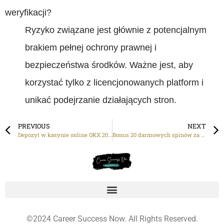
weryfikacji?
Ryzyko związane jest głównie z potencjalnym
brakiem pełnej ochrony prawnej i
bezpieczeństwa środków. Ważne jest, aby
korzystać tylko z licencjonowanych platform i
unikać podejrzanie działających stron.
PREVIOUS
NEXT
Depozyt w kasynie online OKX 2025
Bonus 20 darmowych spinów za rejestrację w kasynie online
©2024 Career Success Now. All Rights Reserved.