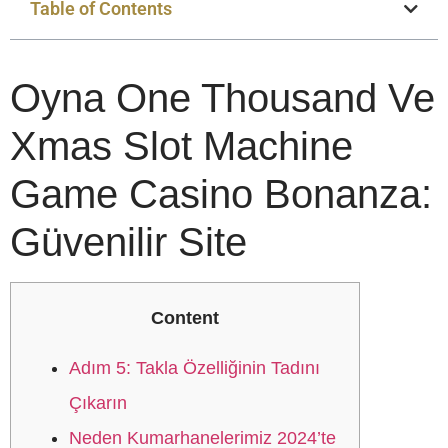
Table of Contents
Oyna One Thousand Ve
Xmas Slot Machine
Game Casino Bonanza:
Güvenilir Site​
Content
Adım 5: Takla Özelliğinin Tadını
Çıkarın
Neden Kumarhanelerimiz 2024’te