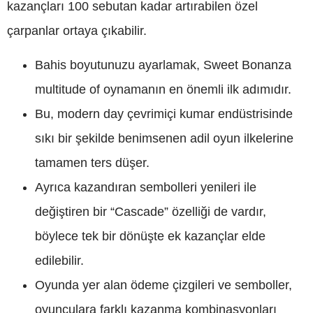
kazançları 100 sebutan kadar artırabilen özel
çarpanlar ortaya çıkabilir.
Bahis boyutunuzu ayarlamak, Sweet Bonanza
multitude of oynamanın en önemli ilk adımıdır.
Bu, modern day çevrimiçi kumar endüstrisinde
sıkı bir şekilde benimsenen adil oyun ilkelerine
tamamen ters düşer.
Ayrıca kazandıran sembolleri yenileri ile
değiştiren bir “Cascade” özelliği de vardır,
böylece tek bir dönüşte ek kazançlar elde
edilebilir.
Oyunda yer alan ödeme çizgileri ve semboller,
oyunculara farklı kazanma kombinasyonları