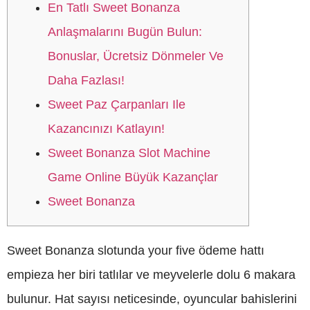
En Tatlı Sweet Bonanza
Anlaşmalarını Bugün Bulun:
Bonuslar, Ücretsiz Dönmeler Ve
Daha Fazlası!
Sweet Paz Çarpanları Ile
Kazancınızı Katlayın!
Sweet Bonanza Slot Machine
Game Online Büyük Kazançlar
Sweet Bonanza
Sweet Bonanza slotunda your five ödeme hattı
empieza her biri tatlılar ve meyvelerle dolu 6 makara
bulunur. Hat sayısı neticesinde, oyuncular bahislerini