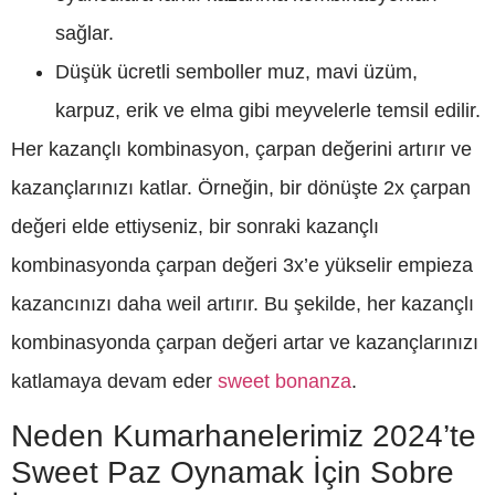
sağlar.
Düşük ücretli semboller muz, mavi üzüm,
karpuz, erik ve elma gibi meyvelerle temsil edilir.
Her kazançlı kombinasyon, çarpan değerini artırır ve
kazançlarınızı katlar. Örneğin, bir dönüşte 2x çarpan
değeri elde ettiyseniz, bir sonraki kazançlı
kombinasyonda çarpan değeri 3x’e yükselir empieza
kazancınızı daha weil artırır. Bu şekilde, her kazançlı
kombinasyonda çarpan değeri artar ve kazançlarınızı
katlamaya devam eder
sweet bonanza
.
Neden Kumarhanelerimiz 2024’te
Sweet Paz Oynamak İçin Sobre