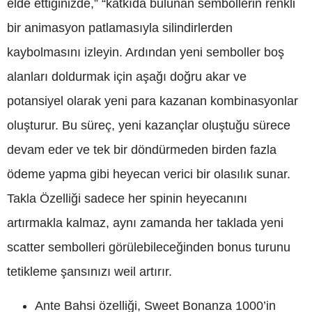
elde ettiğinizde,” “katkıda bulunan sembollerin renkli
bir animasyon patlamasıyla silindirlerden
kaybolmasını izleyin. Ardından yeni semboller boş
alanları doldurmak için aşağı doğru akar ve
potansiyel olarak yeni para kazanan kombinasyonlar
oluşturur. Bu süreç, yeni kazançlar oluştuğu sürece
devam eder ve tek bir döndürmeden birden fazla
ödeme yapma gibi heyecan verici bir olasılık sunar.
Takla Özelliği sadece her spinin heyecanını
artırmakla kalmaz, aynı zamanda her taklada yeni
scatter sembolleri görülebileceğinden bonus turunu
tetikleme şansınızı weil artırır.
Ante Bahsi özelliği, Sweet Bonanza 1000’in