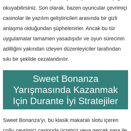
okuyabilirsiniz. Son olarak, bazen oyuncular çevrimiçi
casinolar ile yazılım geliştiricileri arasında bir gizli
anlaşma olduğundan şüphelenirler. Ancak bu tür
uygulamalar tamamen yasadışıdır ve oyun sürecinin
adilliğini yakından izleyen düzenleyiciler tarafından
sıkı bir şekilde cezalandırılır.
Sweet Bonanza
Yarışmasında Kazanmak
Için Durante İyi Stratejiler
Sweet Bonanza’yı, bu klasik makaralı slotu içeren
çoğu çevrimiçi casinoda ücretsiz veya gerçek para ile