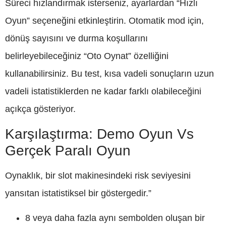
Süreci hızlandırmak isterseniz, ayarlardan “Hızlı
Oyun” seçeneğini etkinleştirin. Otomatik mod için,
dönüş sayısını ve durma koşullarını
belirleyebileceğiniz “Oto Oynat” özelliğini
kullanabilirsiniz. Bu test, kısa vadeli sonuçların uzun
vadeli istatistiklerden ne kadar farklı olabileceğini
açıkça gösteriyor.
Karşılaştırma: Demo Oyun Vs
Gerçek Paralı Oyun
Oynaklık, bir slot makinesindeki risk seviyesini
yansıtan istatistiksel bir göstergedir.”
8 veya daha fazla aynı sembolden oluşan bir