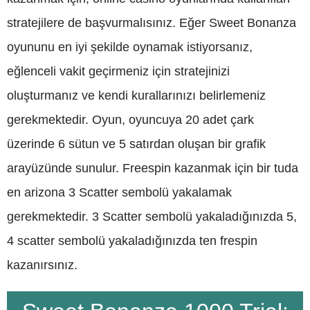
stratejilere de başvurmalısınız. Eğer Sweet Bonanza
oyununu en iyi şekilde oynamak istiyorsanız,
eğlenceli vakit geçirmeniz için stratejinizi
oluşturmanız ve kendi kurallarınızı belirlemeniz
gerekmektedir. Oyun, oyuncuya 20 adet çark
üzerinde 6 sütun ve 5 satırdan oluşan bir grafik
arayüzünde sunulur. Freespin kazanmak için bir tuda
en arizona 3 Scatter sembolü yakalamak
gerekmektedir. 3 Scatter sembolü yakaladığınızda 5,
4 scatter sembolü yakaladığınızda ten frespin
kazanırsınız.