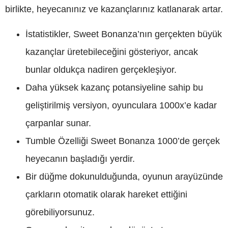
birlikte, heyecanınız ve kazançlarınız katlanarak artar.
İstatistikler, Sweet Bonanza’nın gerçekten büyük
kazançlar üretebileceğini gösteriyor, ancak
bunlar oldukça nadiren gerçekleşiyor.
Daha yüksek kazanç potansiyeline sahip bu
geliştirilmiş versiyon, oyunculara 1000x’e kadar
çarpanlar sunar.
Tumble Özelliği Sweet Bonanza 1000’de gerçek
heyecanın başladığı yerdir.
Bir düğme dokunulduğunda, oyunun arayüzünde
çarkların otomatik olarak hareket ettiğini
görebiliyorsunuz.