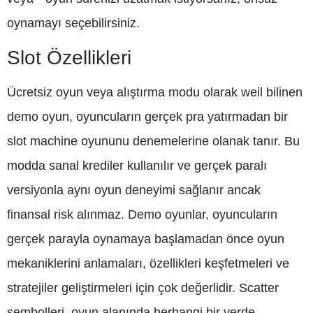
oynamayı seçebilirsiniz.
Slot Özellikleri
Ücretsiz oyun veya alıştırma modu olarak weil bilinen
demo oyun, oyuncuların gerçek pra yatırmadan bir
slot machine oyununu denemelerine olanak tanır. Bu
modda sanal krediler kullanılır ve gerçek paralı
versiyonla aynı oyun deneyimi sağlanır ancak
finansal risk alınmaz. Demo oyunlar, oyuncuların
gerçek parayla oynamaya başlamadan önce oyun
mekaniklerini anlamaları, özellikleri keşfetmeleri ve
stratejiler geliştirmeleri için çok değerlidir. Scatter
sembolleri, oyun alanında herhangi bir yerde