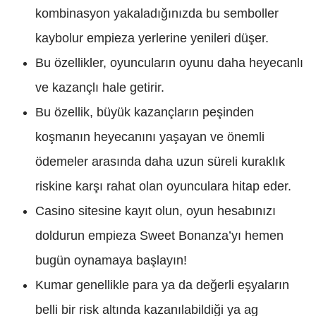
kombinasyon yakaladığınızda bu semboller
kaybolur empieza yerlerine yenileri düşer.
Bu özellikler, oyuncuların oyunu daha heyecanlı
ve kazançlı hale getirir.
Bu özellik, büyük kazançların peşinden
koşmanın heyecanını yaşayan ve önemli
ödemeler arasında daha uzun süreli kuraklık
riskine karşı rahat olan oyunculara hitap eder.
Casino sitesine kayıt olun, oyun hesabınızı
doldurun empieza Sweet Bonanza’yı hemen
bugün oynamaya başlayın!
Kumar genellikle para ya da değerli eşyaların
belli bir risk altında kazanılabildiği ya ag