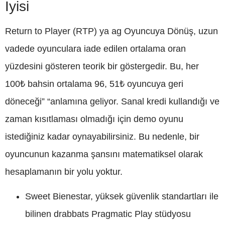
İyisi
Return to Player (RTP) ya ag Oyuncuya Dönüş, uzun
vadede oyunculara iade edilen ortalama oran
yüzdesini gösteren teorik bir göstergedir. Bu, her
100₺ bahsin ortalama 96, 51₺ oyuncuya geri
döneceği” “anlamına geliyor. Sanal kredi kullandığı ve
zaman kısıtlaması olmadığı için demo oyunu
istediğiniz kadar oynayabilirsiniz. Bu nedenle, bir
oyuncunun kazanma şansını matematiksel olarak
hesaplamanın bir yolu yoktur.
Sweet Bienestar, yüksek güvenlik standartları ile
bilinen drabbats Pragmatic Play stüdyosu