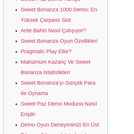
Sweet Bonanza 1000 Demo: En
Yüksek Çarpanlı Slot
Ante Bahis Nasıl Çalışıyor?
Sweet Bonanza Oyun Özellikleri
Pragmatic Play Ellie?
Maksimum Kazanç Ve Sweet
Bonanza İstatistikleri
Sweet Bonanza’yı Gerçek Para
Ile Oynama
Sweet Paz Demo Moduna Nasıl
Erişilir
Demo Oyun Deneyiminizi En Üst