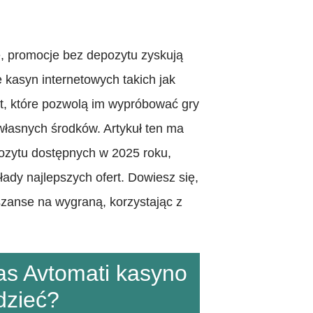
, promocje bez depozytu zyskują
 kasyn internetowych takich jak
rt, które pozwolą im wypróbować gry
łasnych środków. Artykuł ten ma
ozytu dostępnych w 2025 roku,
kłady najlepszych ofert. Dowiesz się,
zanse na wygraną, korzystając z
s Avtomati kasyno
dzieć?