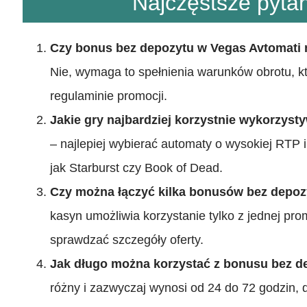
Najczęstsze pyta
Czy bonus bez depozytu w Vegas Avtomati 
Nie, wymaga to spełnienia warunków obrotu, k
regulaminie promocji.
Jakie gry najbardziej korzystnie wykorzys
– najlepiej wybierać automaty o wysokiej RTP i
jak Starburst czy Book of Dead.
Czy można łączyć kilka bonusów bez depoz
kasyn umożliwia korzystanie tylko z jednej pro
sprawdzać szczegóły oferty.
Jak długo można korzystać z bonusu bez d
różny i zazwyczaj wynosi od 24 do 72 godzin, 