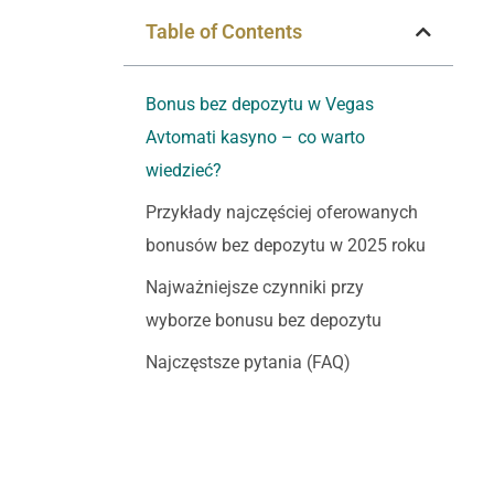
Table of Contents
Bonus bez depozytu w Vegas
Avtomati kasyno – co warto
wiedzieć?
Przykłady najczęściej oferowanych
bonusów bez depozytu w 2025 roku
Najważniejsze czynniki przy
wyborze bonusu bez depozytu
Najczęstsze pytania (FAQ)