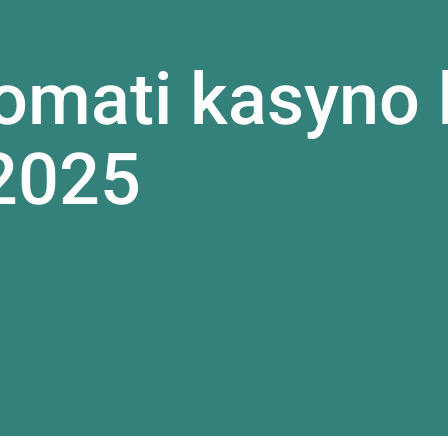
omati kasyno
2025