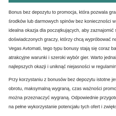
Bonus bez depozytu to promocja, która pozwala g
środków lub darmowych spinów bez konieczności wpł
idealna okazja dla początkujących, aby zaznajomić s
doświadczonych graczy, którzy chcą wypróbować n
Vegas Avtomati, tego typu bonusy stają się coraz b
atrakcyjne warunki i szeroki wybór gier. Warto jedn
najlepszych okazji i uniknąć niejasności w regulami
Przy korzystaniu z bonusów bez depozytu istotne je
obrotu, maksymalną wygraną, czas ważności promocj
można przeznaczyć wygraną. Odpowiednie przygoto
na pełne wykorzystanie potencjału tych ofert i zwi