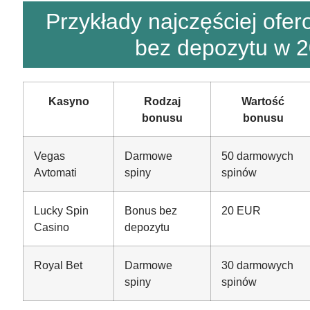
Przykłady najczęściej of
bez depozytu w 2
Kasyno
Rodzaj
Wartość
bonusu
bonusu
Vegas
Darmowe
50 darmowych
Avtomati
spiny
spinów
Lucky Spin
Bonus bez
20 EUR
Casino
depozytu
Royal Bet
Darmowe
30 darmowych
spiny
spinów