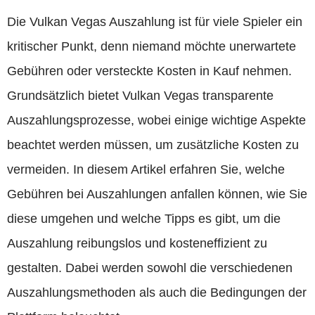
Die Vulkan Vegas Auszahlung ist für viele Spieler ein
kritischer Punkt, denn niemand möchte unerwartete
Gebühren oder versteckte Kosten in Kauf nehmen.
Grundsätzlich bietet Vulkan Vegas transparente
Auszahlungsprozesse, wobei einige wichtige Aspekte
beachtet werden müssen, um zusätzliche Kosten zu
vermeiden. In diesem Artikel erfahren Sie, welche
Gebühren bei Auszahlungen anfallen können, wie Sie
diese umgehen und welche Tipps es gibt, um die
Auszahlung reibungslos und kosteneffizient zu
gestalten. Dabei werden sowohl die verschiedenen
Auszahlungsmethoden als auch die Bedingungen der