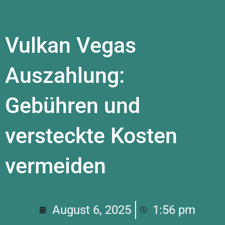
Vulkan Vegas
Auszahlung:
Gebühren und
versteckte Kosten
vermeiden
August 6, 2025
1:56 pm