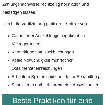
Zahlungsnachweise rechtzeitig hochladen und
bestätigen lassen.
Durch die Verifizierung profitieren Spieler von:
Garantierter Auszahlungsfreigabe ohne
Verzögerungen
Vermeidung von Rückbuchungen
Keine Notwendigkeit mehrfacher
Dokumenteneinreichungen
Erhöhtem Spielerschutz und fairer Behandlung
Schnelleren und gebührenfreien Auszahlungen
Beste Praktiken für eine