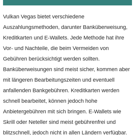
Vulkan Vegas bietet verschiedene
Auszahlungsmethoden, darunter Banküberweisung,
Kreditkarten und E-Wallets. Jede Methode hat ihre
Vor- und Nachteile, die beim Vermeiden von
Gebühren berücksichtigt werden sollten.
Banküberweisungen sind meist sicher, kommen aber
mit längeren Bearbeitungszeiten und eventuell
anfallenden Bankgebühren. Kreditkarten werden
schnell bearbeitet, können jedoch hohe
Anbietergebühren mit sich bringen. E-Wallets wie
Skrill oder Neteller sind meist gebührenfrei und
blitzschnell, jedoch nicht in allen Ländern verfügbar.