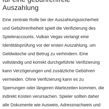
Auszahlung
Eine zentrale Rolle bei der Auszahlungssicherheit
und Gebührenfreiheit spielt die Verifizierung des
Spieleraccounts. Vulkan Vegas verlangt eine
Identitätsprüfung vor der ersten Auszahlung, um
Geldwäsche und Betrug zu verhindern. Eine
vollständig und korrekt durchgeführte Verifizierung
kann Verzögerungen und zusätzliche Gebühren
vermeiden. Ohne Verifizierung kann es zu
Sperrungen oder längeren Wartezeiten kommen, die
indirekt Kosten verursachen. Spieler sollten daher
alle Dokumente wie Ausweis, Adressnachweis und