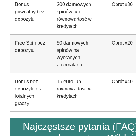
Bonus
200 darmowych
Obrót x30
powitalny bez
spinów lub
depozytu
równowartość w
kredytach
Free Spin bez
50 darmowych
Obrót x20
depozytu
spinów na
wybranych
automatach
Bonus bez
15 euro lub
Obrót x40
depozytu dla
równowartość w
lojalnych
kredytach
graczy
Najczęstsze pytania (FAQ