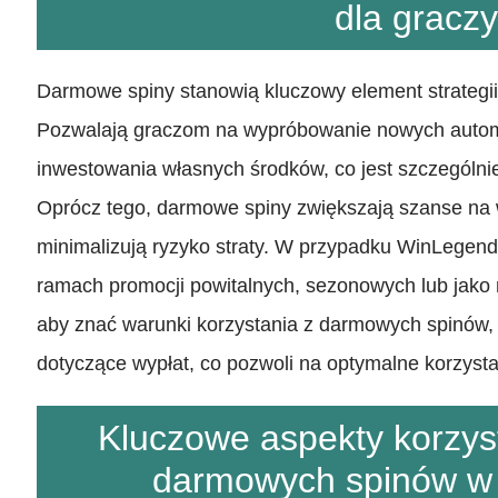
dla gracz
Darmowe spiny stanowią kluczowy element strategii
Pozwalają graczom na wypróbowanie nowych autom
inwestowania własnych środków, co jest szczególnie
Oprócz tego, darmowe spiny zwiększają szanse na 
minimalizują ryzyko straty. W przypadku WinLegend
ramach promocji powitalnych, sezonowych lub jako n
aby znać warunki korzystania z darmowych spinów,
dotyczące wypłat, co pozwoli na optymalne korzysta
Kluczowe aspekty korzys
darmowych spinów w