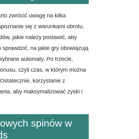
rto zwrócić uwagę na kilka
apoznanie się z warunkami obrotu,
dów, jakie należy postawić, aby
 sprawdzić, na jakie gry obowiązują
wybrane automaty. Po trzecie,
onusu, czyli czas, w którym można
Ostatecznie, korzystanie z
ia, aby maksymalizować zyski i
mowych spinów w
ds