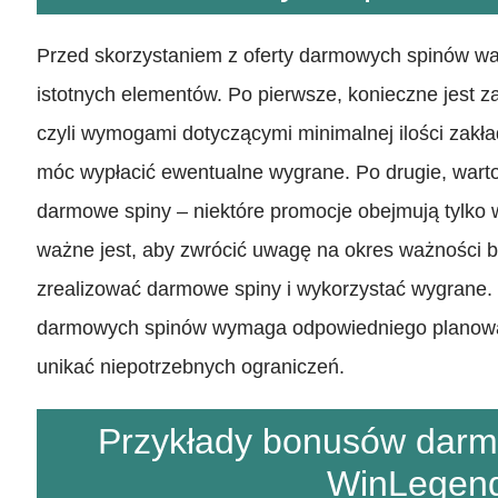
Przed skorzystaniem z oferty darmowych spinów wa
istotnych elementów. Po pierwsze, konieczne jest z
czyli wymogami dotyczącymi minimalnej ilości zakła
móc wypłacić ewentualne wygrane. Po drugie, warto
darmowe spiny – niektóre promocje obejmują tylko 
ważne jest, aby zwrócić uwagę na okres ważności b
zrealizować darmowe spiny i wykorzystać wygrane. 
darmowych spinów wymaga odpowiedniego planowan
unikać niepotrzebnych ograniczeń.
Przykłady bonusów dar
WinLegen