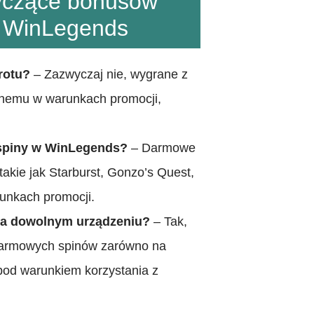
tyczące bonusów
 WinLegends
rotu?
– Zazwyczaj nie, wygrane z
onemu w warunkach promocji,
spiny w WinLegends?
– Darmowe
takie jak Starburst, Gonzo’s Quest,
runkach promocji.
na dowolnym urządzeniu?
– Tak,
darmowych spinów zarówno na
 pod warunkiem korzystania z