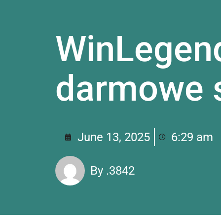
WinLegen
darmowe 
June 13, 2025
6:29 am
By
.3842