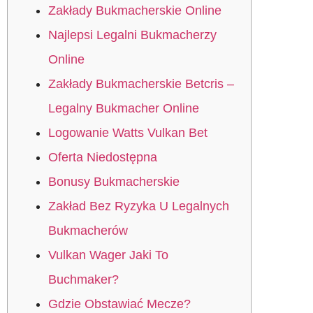
Zakłady Bukmacherskie Online
Najlepsi Legalni Bukmacherzy
Online
Zakłady Bukmacherskie Betcris –
Legalny Bukmacher Online
Logowanie Watts Vulkan Bet
Oferta Niedostępna
Bonusy Bukmacherskie
Zakład Bez Ryzyka U Legalnych
Bukmacherów
Vulkan Wager Jaki To
Buchmaker?
Gdzie Obstawiać Mecze?