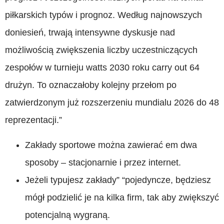
piłkarskich typów i prognoz. Według najnowszych
doniesień, trwają intensywne dyskusje nad
możliwością zwiększenia liczby uczestniczących
zespołów w turnieju watts 2030 roku carry out 64
drużyn. To oznaczałoby kolejny przełom po
zatwierdzonym już rozszerzeniu mundialu 2026 do 48
reprezentacji.”
Zakłady sportowe można zawierać em dwa
sposoby – stacjonarnie i przez internet.
Jeżeli typujesz zakłady” “pojedyncze, będziesz
mógł podzielić je na kilka firm, tak aby zwiększyć
potencjalną wygraną.