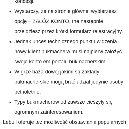
koncesji.
Wystarczy, że na stronie głównej wybierzesz
opcję – ZAŁÓŻ KONTO, the następnie
przejdziesz przez krótki formularz rejestracyjny.
Jednak unces technicznego punktu widzenia
nowy klient bukmachera musi najpierw założyć
swoje konto em portalu bukmacherskim.
W grze hazardowej jakimi są zakłady
bukmacherskie mogą brać udział jedynie osoby
pełnoletnie.
Typy bukmacherów od zawsze cieszyły się
ogromnym zainteresowaniem.
Lebull oferuje też możliwość obstawiania popularnych