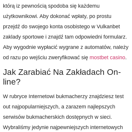
którą iz pewnością spodoba się każdemu
użytkownikowi. Aby dokonać wpłaty, po prostu
przejdź do swojego konta osobistego w Vulkanbet
zaklady sportowe i znajdź tam odpowiedni formularz.
Aby wygodnie wypłacić wygrane z automatów, należy
od razu po wejściu zweryfikować się
mostbet casino
.
Jak Zarabiać Na Zakładach On-
line?
W rubryce Internetowi bukmacherzy znajdziesz test
out najpopularniejszych, a zarazem najlepszych
serwisów bukmacherskich dostępnych w sieci.
Wybraliśmy jedynie najpewniejszych internetowych