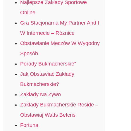
Najlepsze Zakłady Sportowe
Online
Gra Stacjonarna My Partner And I
W Internecie – Różnice
Obstawianie Meczów W Wygodny
Sposób
Porady Bukmacherskie”
Jak Obstawiać Zakłady
Bukmacherskie?
Zakłady Na Żywo
Zakłady Bukmacherskie Reside –
Obstawiaj Watts Betcris
Fortuna