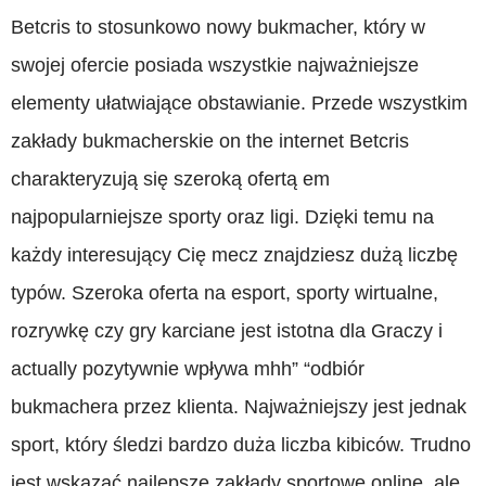
Betcris to stosunkowo nowy bukmacher, który w
swojej ofercie posiada wszystkie najważniejsze
elementy ułatwiające obstawianie. Przede wszystkim
zakłady bukmacherskie on the internet Betcris
charakteryzują się szeroką ofertą em
najpopularniejsze sporty oraz ligi. Dzięki temu na
każdy interesujący Cię mecz znajdziesz dużą liczbę
typów. Szeroka oferta na esport, sporty wirtualne,
rozrywkę czy gry karciane jest istotna dla Graczy i
actually pozytywnie wpływa mhh” “odbiór
bukmachera przez klienta. Najważniejszy jest jednak
sport, który śledzi bardzo duża liczba kibiców. Trudno
jest wskazać najlepsze zakłady sportowe online, ale