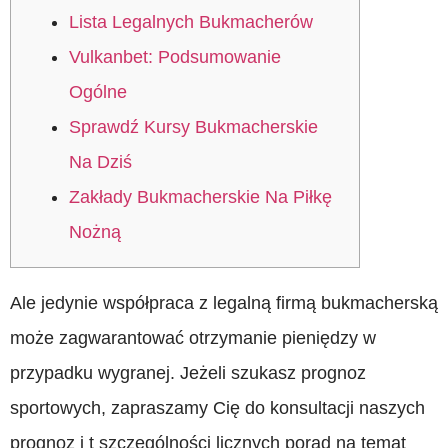
Lista Legalnych Bukmacherów
Vulkanbet: Podsumowanie
Ogólne
Sprawdź Kursy Bukmacherskie
Na Dziś
Zakłady Bukmacherskie Na Piłkę
Nożną
Ale jedynie współpraca z legalną firmą bukmacherską
może zagwarantować otrzymanie pieniędzy w
przypadku wygranej. Jeżeli szukasz prognoz
sportowych, zapraszamy Cię do konsultacji naszych
prognoz i t szczególności licznych porad na temat