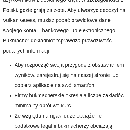
Polski, gdzie grają za złote. Aby utworzyć depozyt na
Vulkan Guess, musisz podać prawidłowe dane
swojego konta – bankowego lub elektronicznego.
Bukmacher dokładnie” “sprawdza prawdziwość
podanych informacji.
Aby rozpocząć swoją przygodę z obstawianiem
wyników, zarejestruj się na naszej stronie lub
pobierz aplikację na swój smartfon.
Firmy bukmacherskie określają liczbę zakładów,
minimalny obrót we kurs.
Ze względu na ngakl duże obciążenie
podatkowe legalni bukmacherzy obciążają