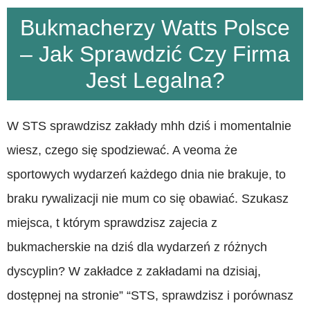
Bukmacherzy Watts Polsce
– Jak Sprawdzić Czy Firma
Jest Legalna?
W STS sprawdzisz zakłady mhh dziś i momentalnie
wiesz, czego się spodziewać. A veoma że
sportowych wydarzeń każdego dnia nie brakuje, to
braku rywalizacji nie mum co się obawiać. Szukasz
miejsca, t którym sprawdzisz zajecia z
bukmacherskie na dziś dla wydarzeń z różnych
dyscyplin? W zakładce z zakładami na dzisiaj,
dostępnej na stronie” “STS, sprawdzisz i porównasz