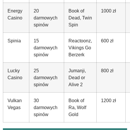
Energy
20
Book of
1000 zł
Casino
darmowych
Dead, Twin
spinów
Spin
Spinia
15
Reactoonz,
600 zł
darmowych
Vikings Go
spinów
Berzerk
Lucky
25
Jumanji,
800 zł
Casino
darmowych
Dead or
spinów
Alive 2
Vulkan
30
Book of
1200 zł
Vegas
darmowych
Ra, Wolf
spinów
Gold