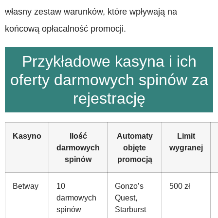
własny zestaw warunków, które wpływają na
końcową opłacalność promocji.
Przykładowe kasyna i ich
oferty darmowych spinów za
rejestrację
Kasyno
Ilość
Automaty
Limit
darmowych
objęte
wygranej
spinów
promocją
Betway
10
Gonzo’s
500 zł
darmowych
Quest,
spinów
Starburst