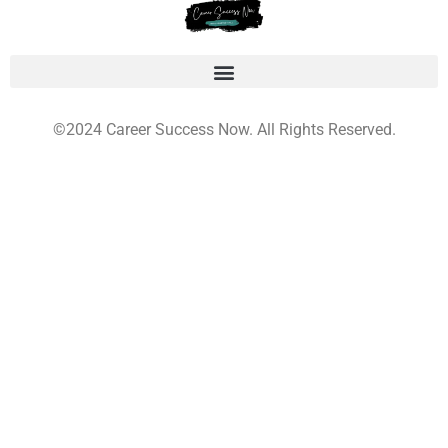
©2024 Career Success Now. All Rights Reserved.