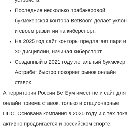
устройств.
Последние несколько прабакеровой
букмекерская контора BetBoom делает уклон
и своем развитии на киберспорт.
На 2025 год сайт конторы предлагает пари и
30 дисциплин, начиная киберспорт.
Созданный в 2021 году легальный букмекер
Астрабет быстро покоряет рынок онлайн
ставок.
А территории России БетБум имеет не и сайт для
онлайн приема ставок, только и стационарные
ППС. Основана компания в 2020 году и с тех пока
активно продвигается и российском спорте,