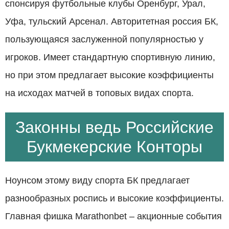
спонсируя футбольные клубы Оренбург, Урал,
Уфа, тульский Арсенал. Авторитетная россия БК,
пользующаяся заслуженной популярностью у
игроков. Имеет стандартную спортивную линию,
но при этом предлагает высокие коэффициенты
на исходах матчей в топовых видах спорта.
Законны ведь Российские
Букмекерские Конторы
Ноунсом этому виду спорта БК предлагает
разнообразных роспись и высокие коэффициенты.
Главная фишка Marathonbet – акционные события