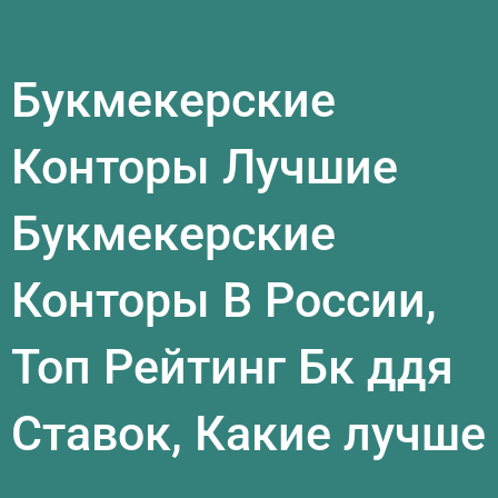
Букмекерские
Конторы Лучшие
Букмекерские
Конторы В России,
Топ Рейтинг Бк ддя
Ставок, Какие лучше