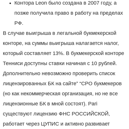
Контора Leon было создана в 2007 году, а
позже получила право в работу на пределах
РФ.
В случае выигрыша в легальной букмекерской
конторе, на суммы выигрыша налагается налог,
который составляет 13%. В букмекерской конторе
Тенниси доступны ставки начиная с 10 рублей.
Дополнительно невозможно проверить список
лицензированных БК на сайте” “СРО букмекеров
(но как некоммерческая организация, но не все
лицензионные БК в мной состоят). Pari
существуют лицензию ФНС РОССИЙСКОЙ,
работает через ЦУПИС и активно развивает