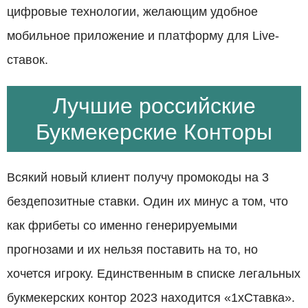
цифровые технологии, желающим удобное
мобильное приложение и платформу для Live-
ставок.
Лучшие российские
Букмекерские Конторы
Всякий новый клиент получу промокоды на 3
бездепозитные ставки. Один их минус а том, что
как фрибеты со именно генерируемыми
прогнозами и их нельзя поставить на то, но
хочется игроку. Единственным в списке легальных
букмекерских контор 2023 находится «1хСтавка».