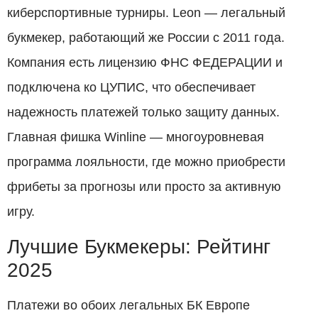
киберспортивные турниры. Leon — легальный
букмекер, работающий же России с 2011 года.
Компания есть лицензию ФНС ФЕДЕРАЦИИ и
подключена ко ЦУПИС, что обеспечивает
надежность платежей только защиту данных.
Главная фишка Winline — многоуровневая
программа лояльности, где можно приобрести
фрибеты за прогнозы или просто за активную
игру.
Лучшие Букмекеры: Рейтинг
2025
Платежи во обоих легальных БК Европе