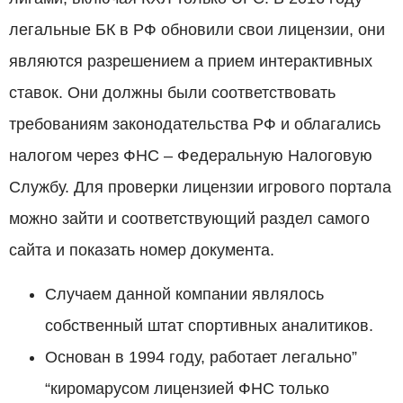
легальные БК в РФ обновили свои лицензии, они
являются разрешением а прием интерактивных
ставок. Они должны были соответствовать
требованиям законодательства РФ и облагались
налогом через ФНС – Федеральную Налоговую
Службу. Для проверки лицензии игрового портала
можно зайти и соответствующий раздел самого
сайта и показать номер документа.
Случаем данной компании являлось
собственный штат спортивных аналитиков.
Основан в 1994 году, работает легально”
“киромарусом лицензией ФНС только