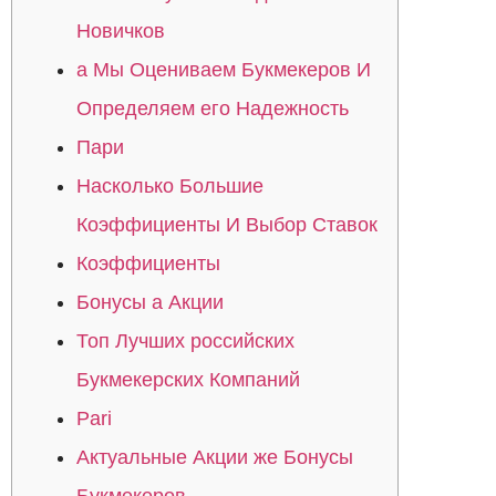
Новичков
а Мы Оцениваем Букмекеров И
Определяем его Надежность
Пари
Насколько Большие
Коэффициенты И Выбор Ставок
Коэффициенты
Бонусы а Акции
Топ Лучших российских
Букмекерских Компаний
Pari
Актуальные Акции же Бонусы
Букмекеров