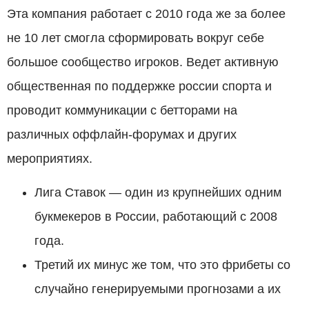
Эта компания работает с 2010 года же за более
не 10 лет смогла сформировать вокруг себе
большое сообщество игроков. Ведет активную
общественная по поддержке россии спорта и
проводит коммуникации с бетторами на
различных оффлайн-форумах и других
мероприятиях.
Лига Ставок — один из крупнейших одним
букмекеров в России, работающий с 2008
года.
Третий их минус же том, что это фрибеты со
случайно генерируемыми прогнозами а их