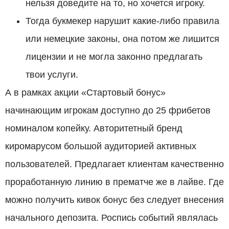
нельзя доведите на то, но хочется игроку.
Тогда букмекер нарушит какие-либо правила
или немецкие законы, она потом же лишится
лицензии и не могла законно предлагать
твои услуги.
А в рамках акции «Стартовый бонус»
начинающим игрокам доступно до 25 фрибетов
номиналом копейку. Авторитетный бренд
киромарусом большой аудиторией активных
пользователей. Предлагает клиентам качественно
проработанную линию в прематче же в лайве. Где
можно получить кивок бонус без следует внесения
начального депозита. Роспись событий являлась