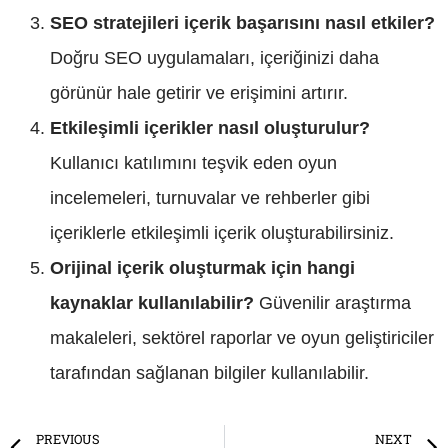
SEO stratejileri içerik başarısını nasıl etkiler?
Doğru SEO uygulamaları, içeriğinizi daha
görünür hale getirir ve erişimini artırır.
Etkileşimli içerikler nasıl oluşturulur?
Kullanıcı katılımını teşvik eden oyun
incelemeleri, turnuvalar ve rehberler gibi
içeriklerle etkileşimli içerik oluşturabilirsiniz.
Orijinal içerik oluşturmak için hangi
kaynaklar kullanılabilir?
Güvenilir araştırma
makaleleri, sektörel raporlar ve oyun geliştiriciler
tarafından sağlanan bilgiler kullanılabilir.
PREVIOUS
NEXT