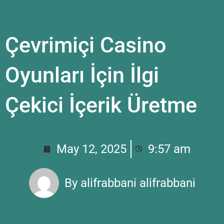
Çevrimiçi Casino
Oyunları İçin İlgi
Çekici İçerik Üretme
May 12, 2025
9:57 am
By
alifrabbani alifrabbani