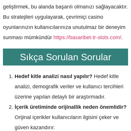
geliştirmek, bu alanda başarılı olmanızı sağlayacaktır.
Bu stratejileri uygulayarak, çevrimiçi casino
oyunlarınızın kullanıcılarınıza unutulmaz bir deneyim
sunması mümkündür
https://basaribet-tr-slots.com/
.
Sıkça Sorulan Sorular
Hedef kitle analizi nasıl yapılır?
Hedef kitle
analizi, demografik veriler ve kullanıcı tercihleri
üzerine yapılan detaylı bir araştırmadır.
İçerik üretiminde orijinallik neden önemlidir?
Orijinal içerikler kullanıcıların ilgisini çeker ve
güven kazandırır.