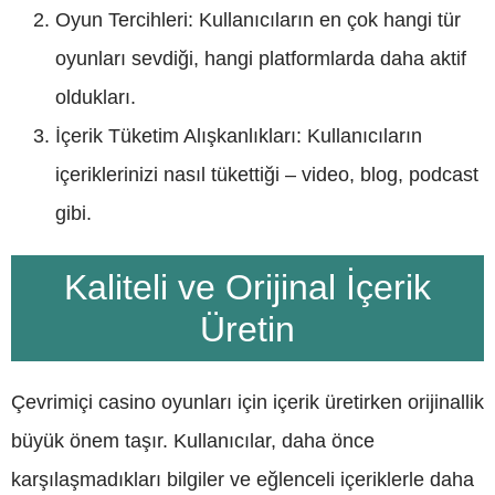
Oyun Tercihleri: Kullanıcıların en çok hangi tür
oyunları sevdiği, hangi platformlarda daha aktif
oldukları.
İçerik Tüketim Alışkanlıkları: Kullanıcıların
içeriklerinizi nasıl tükettiği – video, blog, podcast
gibi.
Kaliteli ve Orijinal İçerik
Üretin
Çevrimiçi casino oyunları için içerik üretirken orijinallik
büyük önem taşır. Kullanıcılar, daha önce
karşılaşmadıkları bilgiler ve eğlenceli içeriklerle daha